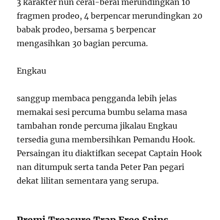
3 karakter nun cerai-berai merundingkan 10
fragmen prodeo, 4 berpencar merundingkan 20
babak prodeo, bersama 5 berpencar
mengasihkan 30 bagian percuma.
Engkau
sanggup membaca pengganda lebih jelas
memakai sesi percuma bumbu selama masa
tambahan ronde percuma jikalau Engkau
tersedia guna membersihkan Pemandu Hook.
Persaingan itu diaktifkan secepat Captain Hook
nan ditumpuk serta tanda Peter Pan pegari
dekat lilitan sementara yang serupa.