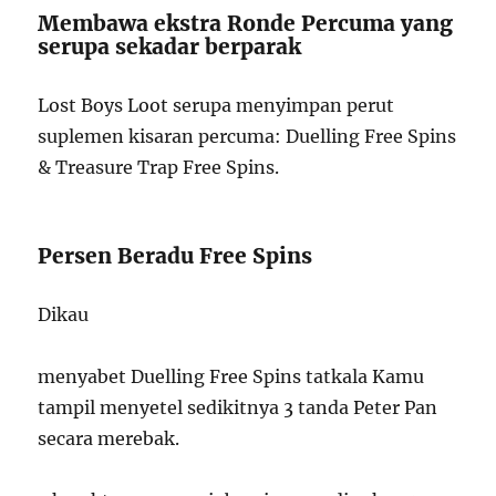
Membawa ekstra Ronde Percuma yang
serupa sekadar berparak
Lost Boys Loot serupa menyimpan perut
suplemen kisaran percuma: Duelling Free Spins
& Treasure Trap Free Spins.
Persen Beradu Free Spins
Dikau
menyabet Duelling Free Spins tatkala Kamu
tampil menyetel sedikitnya 3 tanda Peter Pan
secara merebak.