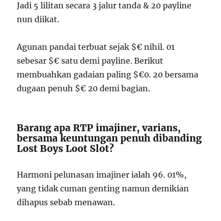
Jadi 5 lilitan secara 3 jalur tanda & 20 payline
nun diikat.
Agunan pandai terbuat sejak $€ nihil. 01
sebesar $€ satu demi payline. Berikut
membuahkan gadaian paling $€0. 20 bersama
dugaan penuh $€ 20 demi bagian.
Barang apa RTP imajiner, varians,
bersama keuntungan penuh dibanding
Lost Boys Loot Slot?
Harmoni pelunasan imajiner ialah 96. 01%,
yang tidak cuman genting namun demikian
dihapus sebab menawan.