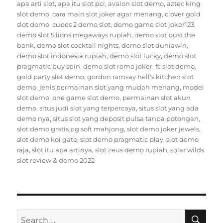
on
apa arti slot
,
apa itu slot pci
,
avalon slot demo
,
aztec king
slot demo
,
cara main slot joker agar menang
,
clover gold
slot demo
,
cubes 2 demo slot
,
demo game slot joker123
,
demo slot 5 lions megaways rupiah
,
demo slot bust the
bank
,
demo slot cocktail nights
,
demo slot duniawin
,
demo slot indonesia rupiah
,
demo slot lucky
,
demo slot
pragmatic buy spin
,
demo slot roma joker
,
fc slot demo
,
gold party slot demo
,
gordon ramsay hell's kitchen slot
demo
,
jenis permainan slot yang mudah menang
,
model
slot demo
,
one game slot demo
,
permainan slot akun
demo
,
situs judi slot yang terpercaya
,
situs slot yang ada
demo nya
,
situs slot yang deposit pulsa tanpa potongan
,
slot demo gratis pg soft mahjong
,
slot demo joker jewels
,
slot demo koi gate
,
slot demo pragmatic play
,
slot demo
raja
,
slot itu apa artinya
,
slot zeus demo rupiah
,
solar wilds
slot review & demo 2022
SE
Search