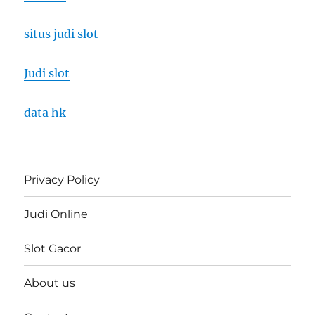
situs judi slot
Judi slot
data hk
Privacy Policy
Judi Online
Slot Gacor
About us