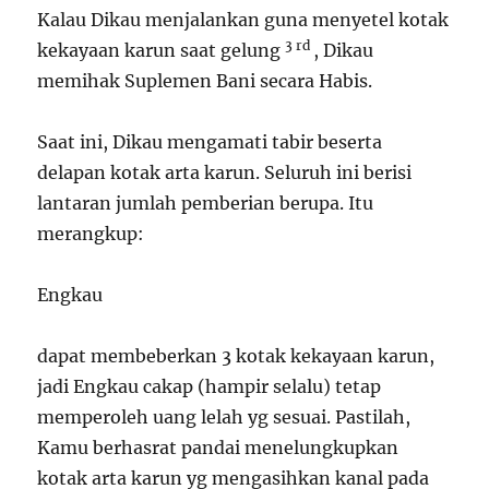
Kalau Dikau menjalankan guna menyetel kotak
3 rd
kekayaan karun saat gelung
, Dikau
memihak Suplemen Bani secara Habis.
Saat ini, Dikau mengamati tabir beserta
delapan kotak arta karun. Seluruh ini berisi
lantaran jumlah pemberian berupa. Itu
merangkup:
Engkau
dapat membeberkan 3 kotak kekayaan karun,
jadi Engkau cakap (hampir selalu) tetap
memperoleh uang lelah yg sesuai. Pastilah,
Kamu berhasrat pandai menelungkupkan
kotak arta karun yg mengasihkan kanal pada