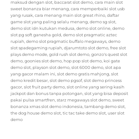
maksud dengan slot
,
baccarat slot demo
,
cara main slot
sweet bonanza biar menang
,
cara memperbaiki slot usb
yang rusak
,
cara menang main slot great rhino
,
daftar
game slot yang paling selalu menang
,
demo sg slot
,
demo slot idn kutukan medusa
,
demo slot online
,
demo
slot pg soft ganesha gold
,
demo slot pragmatic aztec
rupiah
,
demo slot pragmatic buffalo megaways
,
demo
slot spadegaming rupiah
,
djarumtoto slot demo
,
free slot
plays demo mode
,
gold rush slot demo
,
gonzo's quest slot
demo
,
goonies slot demo
,
hop pop slot demo
,
koi gate
demo slot
,
playson slot demo
,
slot 6000 demo
,
slot apa
yang gacor malam ini
,
slot demo gratis mahjong
,
slot
demo kredit besar
,
slot demo pgsof
,
slot demo princess
gacor
,
slot fruit party demo
,
slot online yang sering kasih
jackpot dan bonus tanpa potongan
,
slot yang bisa deposit
pakai pulsa smartfren
,
starz megaways slot demo
,
sweet
bonanza xmas slot demo indonesia
,
tambang demo slot
,
the dog house demo slot
,
tic tac take demo slot
,
user slot
demo