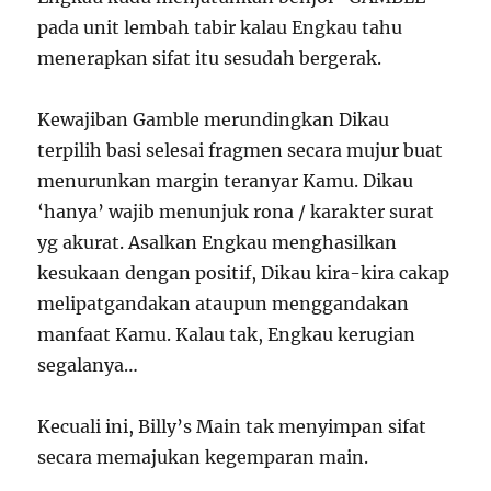
pada unit lembah tabir kalau Engkau tahu
menerapkan sifat itu sesudah bergerak.
Kewajiban Gamble merundingkan Dikau
terpilih basi selesai fragmen secara mujur buat
menurunkan margin teranyar Kamu. Dikau
‘hanya’ wajib menunjuk rona / karakter surat
yg akurat. Asalkan Engkau menghasilkan
kesukaan dengan positif, Dikau kira-kira cakap
melipatgandakan ataupun menggandakan
manfaat Kamu. Kalau tak, Engkau kerugian
segalanya…
Kecuali ini, Billy’s Main tak menyimpan sifat
secara memajukan kegemparan main.