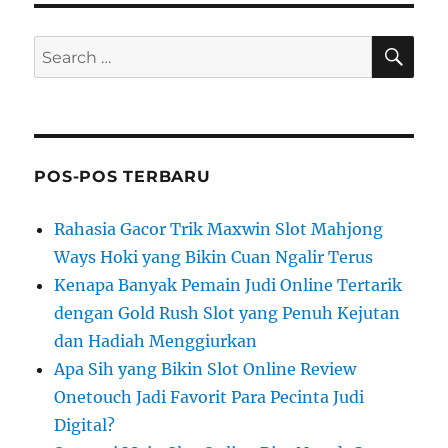
SE
Search
for:
POS-POS TERBARU
Rahasia Gacor Trik Maxwin Slot Mahjong
Ways Hoki yang Bikin Cuan Ngalir Terus
Kenapa Banyak Pemain Judi Online Tertarik
dengan Gold Rush Slot yang Penuh Kejutan
dan Hadiah Menggiurkan
Apa Sih yang Bikin Slot Online Review
Onetouch Jadi Favorit Para Pecinta Judi
Digital?