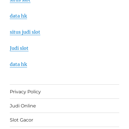
data hk
situs judi slot
Judi slot
data hk
Privacy Policy
Judi Online
Slot Gacor