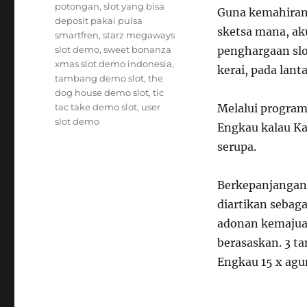
potongan
,
slot yang bisa
Guna kemahiran 
deposit pakai pulsa
sketsa mana, ak
smartfren
,
starz megaways
slot demo
,
sweet bonanza
penghargaan sl
xmas slot demo indonesia
,
kerai, pada lant
tambang demo slot
,
the
dog house demo slot
,
tic
tac take demo slot
,
user
Melalui progra
slot demo
Engkau kalau Ka
serupa.
Berkepanjangan,
diartikan sebaga
adonan kemajuan
berasaskan. 3 ta
Engkau 15 x ag