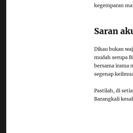
kegemparan mai
Saran ak
Dikau bukan waj
mudah serupa Bi
bersama irama n
segenap keilmuan
Pastilah, di se
Barangkali kesa