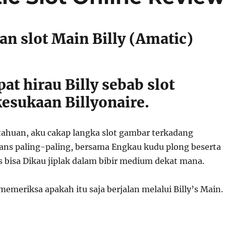
an slot Main Billy (Amatic)
t hirau Billy sebab slot
esukaan Billyonaire.
ahuan, aku cakap langka slot gambar terkadang
ns paling-paling, bersama Engkau kudu plong beserta
 bisa Dikau jiplak dalam bibir medium dekat mana.
emeriksa apakah itu saja berjalan melalui Billy’s Main.