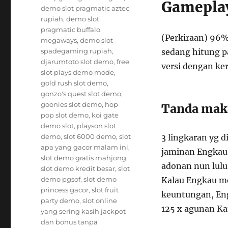
Gameplay
demo slot pragmatic aztec
rupiah
,
demo slot
pragmatic buffalo
(Perkiraan) 96%
megaways
,
demo slot
spadegaming rupiah
,
sedang hitung p
djarumtoto slot demo
,
free
versi dengan ker
slot plays demo mode
,
gold rush slot demo
,
gonzo's quest slot demo
,
goonies slot demo
,
hop
Tanda mak
pop slot demo
,
koi gate
demo slot
,
playson slot
demo
,
slot 6000 demo
,
slot
3 lingkaran yg 
apa yang gacor malam ini
,
jaminan Engkau 
slot demo gratis mahjong
,
adonan nun lulu
slot demo kredit besar
,
slot
demo pgsof
,
slot demo
Kalau Engkau me
princess gacor
,
slot fruit
keuntungan, En
party demo
,
slot online
125 x agunan K
yang sering kasih jackpot
dan bonus tanpa