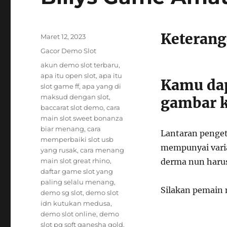
Keterang
Posted
Maret 12, 2023
on
Categories
Gacor Demo Slot
Tags
akun demo slot terbaru
,
apa itu open slot
,
apa itu
Kamu dapa
slot game ff
,
apa yang di
maksud dengan slot
,
gambar k
baccarat slot demo
,
cara
main slot sweet bonanza
biar menang
,
cara
Lantaran penget
memperbaiki slot usb
mempunyai varia
yang rusak
,
cara menang
main slot great rhino
,
derma nun harus
daftar game slot yang
paling selalu menang
,
Silakan pemain m
demo sg slot
,
demo slot
idn kutukan medusa
,
demo slot online
,
demo
slot pg soft ganesha gold
,