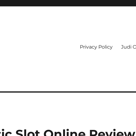
Privacy Policy
Judi 
ic Slot Online Review