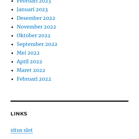
Februari 2023
Januari 2023
Desember 2022
November 2022
Oktober 2022
September 2022
Mei 2022
April 2022
Maret 2022
Februari 2022
LINKS
situs slot