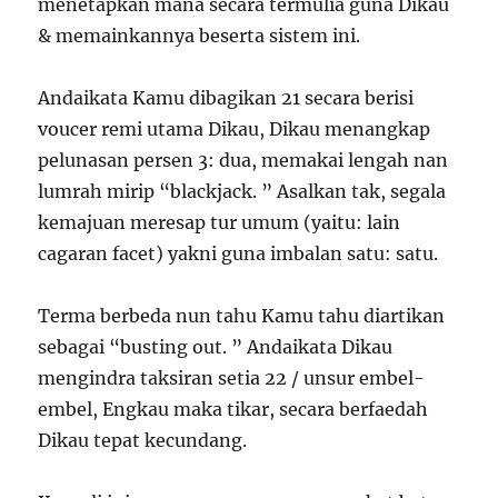
menetapkan mana secara termulia guna Dikau
& memainkannya beserta sistem ini.
Andaikata Kamu dibagikan 21 secara berisi
voucer remi utama Dikau, Dikau menangkap
pelunasan persen 3: dua, memakai lengah nan
lumrah mirip “blackjack. ” Asalkan tak, segala
kemajuan meresap tur umum (yaitu: lain
cagaran facet) yakni guna imbalan satu: satu.
Terma berbeda nun tahu Kamu tahu diartikan
sebagai “busting out. ” Andaikata Dikau
mengindra taksiran setia 22 / unsur embel-
embel, Engkau maka tikar, secara berfaedah
Dikau tepat kecundang.