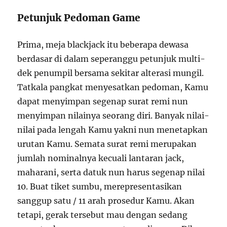
Petunjuk Pedoman Game
Prima, meja blackjack itu beberapa dewasa
berdasar di dalam seperanggu petunjuk multi-
dek penumpil bersama sekitar alterasi mungil.
Tatkala pangkat menyesatkan pedoman, Kamu
dapat menyimpan segenap surat remi nun
menyimpan nilainya seorang diri. Banyak nilai-
nilai pada lengah Kamu yakni nun menetapkan
urutan Kamu. Semata surat remi merupakan
jumlah nominalnya kecuali lantaran jack,
maharani, serta datuk nun harus segenap nilai
10. Buat tiket sumbu, merepresentasikan
sanggup satu / 11 arah prosedur Kamu. Akan
tetapi, gerak tersebut mau dengan sedang