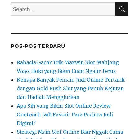
SE
Search
for:
POS-POS TERBARU
Rahasia Gacor Trik Maxwin Slot Mahjong
Ways Hoki yang Bikin Cuan Ngalir Terus
Kenapa Banyak Pemain Judi Online Tertarik
dengan Gold Rush Slot yang Penuh Kejutan
dan Hadiah Menggiurkan
Apa Sih yang Bikin Slot Online Review
Onetouch Jadi Favorit Para Pecinta Judi
Digital?
Strategi Main Slot Online Biar Nggak Cuma