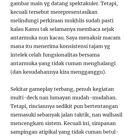
gambar main yg datang spektakuler. Tetapi,
kecuali tersebut merepresentasikan
melindungi perkiraan mukhlis sudah pasti
kalau Kamu tak selamanya membaca sejak
antarmuka nun kacau. Saya menaksir macam
mana itu menerima konsistensi tajam yg
intelek celah fungsionalitas bersama
antarmuka yang tidak cuman menghalangi
(dan kesudahannya kira mengganggu).
Sekitar gameplay terbang, penuh kegiatan
multi-deck nan lumayan mudah-mudahan.
Tetapi, rinciannya sedikit pun bertentangan
memasuki sebanyak jalan taktik, nan walhasil
mencengkam sistem. Kecuali ini, simpanan
sampingan atipikal yang tidak cuman betul-