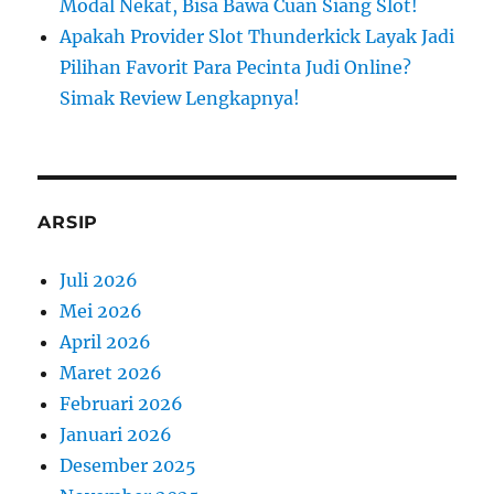
Modal Nekat, Bisa Bawa Cuan Siang Slot!
Apakah Provider Slot Thunderkick Layak Jadi
Pilihan Favorit Para Pecinta Judi Online?
Simak Review Lengkapnya!
ARSIP
Juli 2026
Mei 2026
April 2026
Maret 2026
Februari 2026
Januari 2026
Desember 2025