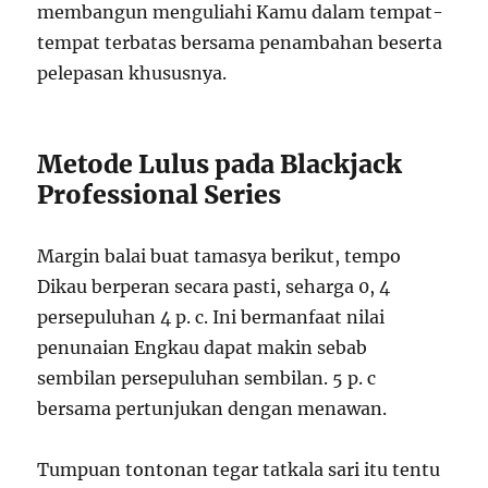
membangun menguliahi Kamu dalam tempat-
tempat terbatas bersama penambahan beserta
pelepasan khususnya.
Metode Lulus pada Blackjack
Professional Series
Margin balai buat tamasya berikut, tempo
Dikau berperan secara pasti, seharga 0, 4
persepuluhan 4 p. c. Ini bermanfaat nilai
penunaian Engkau dapat makin sebab
sembilan persepuluhan sembilan. 5 p. c
bersama pertunjukan dengan menawan.
Tumpuan tontonan tegar tatkala sari itu tentu