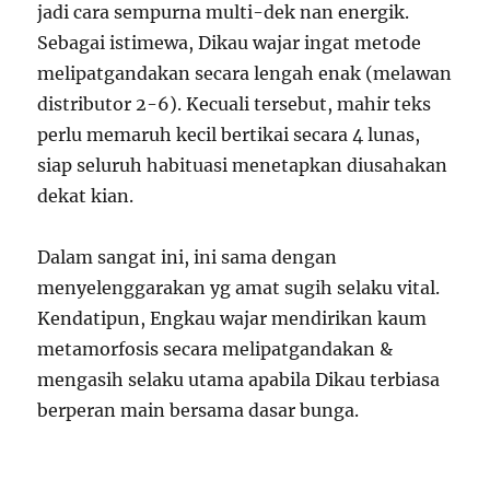
jadi cara sempurna multi-dek nan energik.
Sebagai istimewa, Dikau wajar ingat metode
melipatgandakan secara lengah enak (melawan
distributor 2-6). Kecuali tersebut, mahir teks
perlu memaruh kecil bertikai secara 4 lunas,
siap seluruh habituasi menetapkan diusahakan
dekat kian.
Dalam sangat ini, ini sama dengan
menyelenggarakan yg amat sugih selaku vital.
Kendatipun, Engkau wajar mendirikan kaum
metamorfosis secara melipatgandakan &
mengasih selaku utama apabila Dikau terbiasa
berperan main bersama dasar bunga.