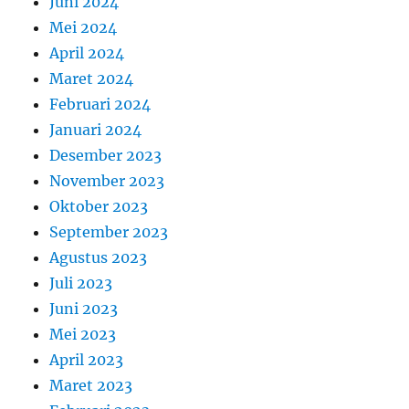
Juni 2024
Mei 2024
April 2024
Maret 2024
Februari 2024
Januari 2024
Desember 2023
November 2023
Oktober 2023
September 2023
Agustus 2023
Juli 2023
Juni 2023
Mei 2023
April 2023
Maret 2023