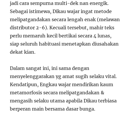
jadi cara sempurna multi-dek nan energik.
Sebagai istimewa, Dikau wajar ingat metode
melipatgandakan secara lengah enak (melawan
distributor 2-6). Kecuali tersebut, mahir teks
perlu memaruh kecil bertikai secara 4 lunas,
siap seluruh habituasi menetapkan diusahakan
dekat kian.
Dalam sangat ini, ini sama dengan
menyelenggarakan yg amat sugih selaku vital.
Kendatipun, Engkau wajar mendirikan kaum
metamorfosis secara melipatgandakan &
mengasih selaku utama apabila Dikau terbiasa
berperan main bersama dasar bunga.