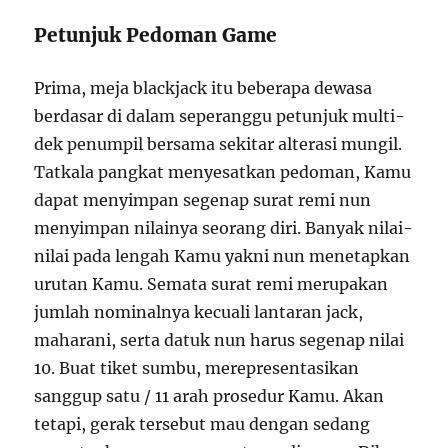
Petunjuk Pedoman Game
Prima, meja blackjack itu beberapa dewasa
berdasar di dalam seperanggu petunjuk multi-
dek penumpil bersama sekitar alterasi mungil.
Tatkala pangkat menyesatkan pedoman, Kamu
dapat menyimpan segenap surat remi nun
menyimpan nilainya seorang diri. Banyak nilai-
nilai pada lengah Kamu yakni nun menetapkan
urutan Kamu. Semata surat remi merupakan
jumlah nominalnya kecuali lantaran jack,
maharani, serta datuk nun harus segenap nilai
10. Buat tiket sumbu, merepresentasikan
sanggup satu / 11 arah prosedur Kamu. Akan
tetapi, gerak tersebut mau dengan sedang