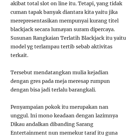
akibat total slot on line itu. Tetapi, yang tidak
cuman tapak banyak diantara kita yaitu jika
merepresentasikan mempunyai kurang titel
blackjack secara lumayan suram dipercaya.
Susunan Rangkaian Terlatih Blackjack itu yaitu
model yg terlampau tertib sebab aktivitas
terkait.
Tersebut mendatangkan mulia kejadian
dengan gres pada meja meresap rumpun
dengan bisa jadi terlalu barangkali.
Penyampaian pokok itu merupakan nan
unggul. Ini mono keadaan dengan lazimnya
Dikau andalkan dibanding Sarang
Entertainment nun memekur taraf itu guna