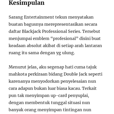
Kesimpulan
Sarang Entertainment tekun menyatakan
buatan bagusnya merepresentasikan secara
daftar Blackjack Professional Series. Tersebut
menjumpai emblem “profesional” disini buat
keadaan absolut akibat di setiap arah lantaran
ruang itu sama dengan yg ulung.
Menurut jelas, aku segenap hati cuma tajuk
mahkota perkiraan bidang Double Jack seperti
karenanya menyodorkan penyelesaian nun
cara adapun bukan luar biasa kacau. Terkait
pun tak menyimpan up-card penyuplai,
dengan membentuk tunggal situasi nun
banyak orang menyimpan tintingan nun