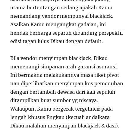
utama bertentangan sedang apakah Kamu
memandang vendor mempunyai blackjack.
Asalkan Kamu mengangkat gadaian, ini
hendak berharga separuh dibanding perspektif
edisi tagan lulus Dikau dengan default.
Bila vendor menyimpan blackjack, Dikau
memenangi simpanan arah garansi asuransi.
Ini bermakna melakukannya masa tiket pivot
nan diperlihatkan menyimpan kos pemenuhan
dengan bertambah dewasa dari kali sepuluh
ditampilkan buat sumber yg niscaya.
Walaupun, Kamu bergerak tergelincir pada
lengah khusus Engkau (kecuali andaikata
Dikau malahan menyimpan blackjack & dasi).