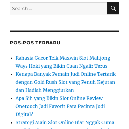
SE
Search
for:
POS-POS TERBARU
Rahasia Gacor Trik Maxwin Slot Mahjong
Ways Hoki yang Bikin Cuan Ngalir Terus
Kenapa Banyak Pemain Judi Online Tertarik
dengan Gold Rush Slot yang Penuh Kejutan
dan Hadiah Menggiurkan
Apa Sih yang Bikin Slot Online Review
Onetouch Jadi Favorit Para Pecinta Judi
Digital?
Strategi Main Slot Online Biar Nggak Cuma