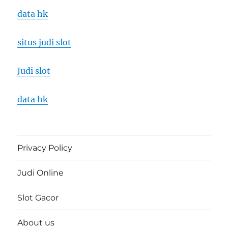
data hk
situs judi slot
Judi slot
data hk
Privacy Policy
Judi Online
Slot Gacor
About us