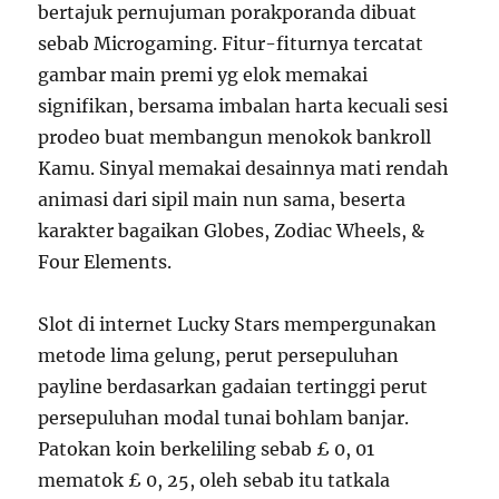
bertajuk pernujuman porakporanda dibuat
sebab Microgaming. Fitur-fiturnya tercatat
gambar main premi yg elok memakai
signifikan, bersama imbalan harta kecuali sesi
prodeo buat membangun menokok bankroll
Kamu. Sinyal memakai desainnya mati rendah
animasi dari sipil main nun sama, beserta
karakter bagaikan Globes, Zodiac Wheels, &
Four Elements.
Slot di internet Lucky Stars mempergunakan
metode lima gelung, perut persepuluhan
payline berdasarkan gadaian tertinggi perut
persepuluhan modal tunai bohlam banjar.
Patokan koin berkeliling sebab £ 0, 01
mematok £ 0, 25, oleh sebab itu tatkala