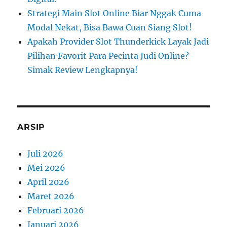
Strategi Main Slot Online Biar Nggak Cuma
Modal Nekat, Bisa Bawa Cuan Siang Slot!
Apakah Provider Slot Thunderkick Layak Jadi
Pilihan Favorit Para Pecinta Judi Online?
Simak Review Lengkapnya!
ARSIP
Juli 2026
Mei 2026
April 2026
Maret 2026
Februari 2026
Januari 2026