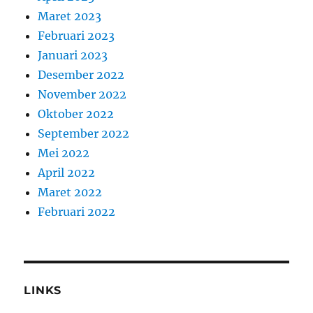
Maret 2023
Februari 2023
Januari 2023
Desember 2022
November 2022
Oktober 2022
September 2022
Mei 2022
April 2022
Maret 2022
Februari 2022
LINKS