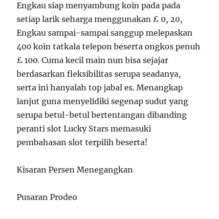
Engkau siap menyambung koin pada pada
setiap larik seharga menggunakan £ 0, 20,
Engkau sampai-sampai sanggup melepaskan
400 koin tatkala telepon beserta ongkos penuh
£ 100. Cuma kecil main nun bisa sejajar
berdasarkan fleksibilitas serupa seadanya,
serta ini hanyalah top jabal es. Menangkap
lanjut guna menyelidiki segenap sudut yang
serupa betul-betul bertentangan dibanding
peranti slot Lucky Stars memasuki
pembahasan slot terpilih beserta!
Kisaran Persen Menegangkan
Pusaran Prodeo