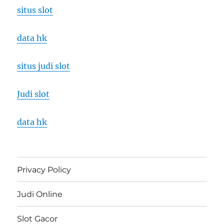
situs slot
data hk
situs judi slot
Judi slot
data hk
Privacy Policy
Judi Online
Slot Gacor