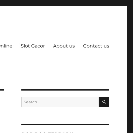
Online
Slot Gacor
About us
Contact us
SEARCH
Search
for: