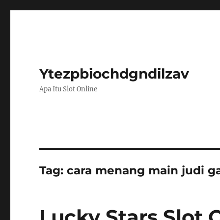
Ytezpbiochdgndilzav
Apa Itu Slot Online
Tag:
cara menang main judi g
Lucky Stars Slot 