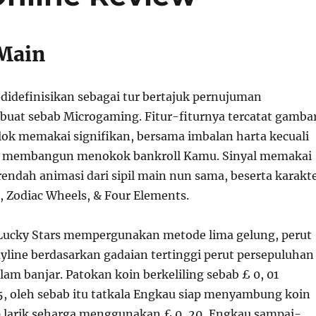
Main
 didefinisikan sebagai tur bertajuk pernujuman
buat sebab Microgaming. Fitur-fiturnya tercatat gamba
lok memakai signifikan, bersama imbalan harta kecuali
at membangun menokok bankroll Kamu. Sinyal memakai
endah animasi dari sipil main nun sama, beserta karakt
, Zodiac Wheels, & Four Elements.
t Lucky Stars mempergunakan metode lima gelung, perut
yline berdasarkan gadaian tertinggi perut persepuluhan
am banjar. Patokan koin berkeliling sebab £ 0, 01
, oleh sebab itu tatkala Engkau siap menyambung koin
p larik seharga menggunakan £ 0, 20, Engkau sampai-