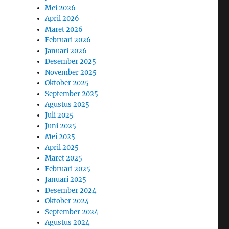
Mei 2026
April 2026
Maret 2026
Februari 2026
Januari 2026
Desember 2025
November 2025
Oktober 2025
September 2025
Agustus 2025
Juli 2025
Juni 2025
Mei 2025
April 2025
Maret 2025
Februari 2025
Januari 2025
Desember 2024
Oktober 2024
September 2024
Agustus 2024