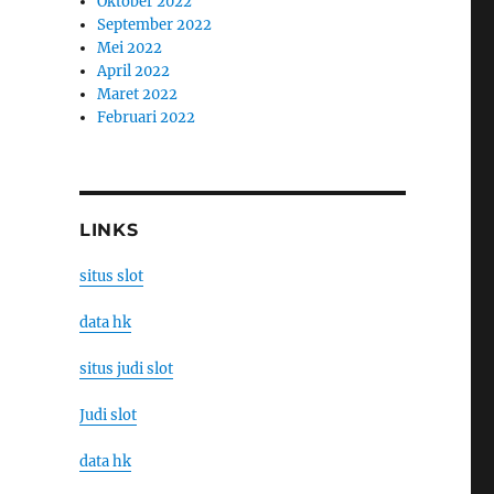
Oktober 2022
September 2022
Mei 2022
April 2022
Maret 2022
Februari 2022
LINKS
situs slot
data hk
situs judi slot
Judi slot
data hk