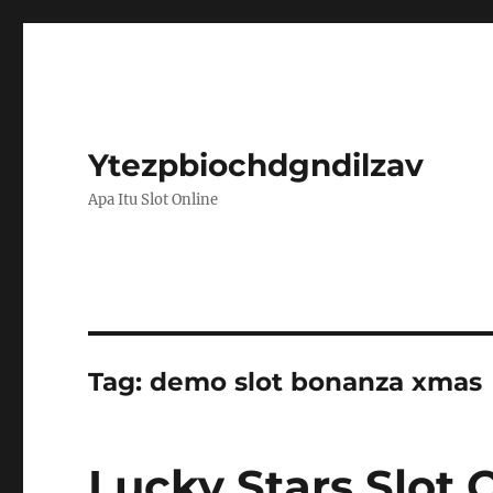
Ytezpbiochdgndilzav
Apa Itu Slot Online
Tag:
demo slot bonanza xmas
Lucky Stars Slot 