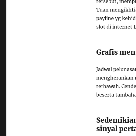
tersebut, mempr
Tuan mengikhtia
payline yg kehi
slot di internet 
Grafis men
Jadwal pelunas
mengherankan n
terbawah. Cend
beserta tambah
Sedemikian
sinyal per