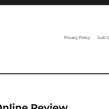
Privacy Policy
Judi 
Online Review