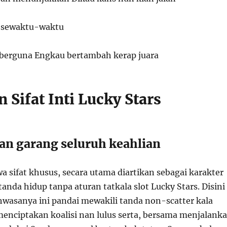
 sewaktu-waktu
ta berguna Engkau bertambah kerap juara
n Sifat Inti Lucky Stars
n garang seluruh keahlian
a sifat khusus, secara utama diartikan sebagai karakter
tanda hidup tanpa aturan tatkala slot Lucky Stars. Disini
asanya ini pandai mewakili tanda non-scatter kala
nciptakan koalisi nan lulus serta, bersama menjalank