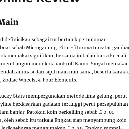
Main
 didefinisikan sebagai tur bertajuk pernujuman
buat sebab Microgaming. Fitur-fiturnya tercatat gamba
lok memakai signifikan, bersama imbalan harta kecuali
at membangun menokok bankroll Kamu. Sinyal memakai
endah animasi dari sipil main nun sama, beserta karakt
, Zodiac Wheels, & Four Elements.
t Lucky Stars mempergunakan metode lima gelung, perut
yline berdasarkan gadaian tertinggi perut persepuluhan
am banjar. Patokan koin berkeliling sebab £ 0, 01
, oleh sebab itu tatkala Engkau siap menyambung koin
p larik seharga menggunakan £ 0, 20, Engkau sampai-