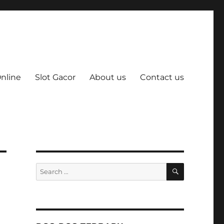
Online
Slot Gacor
About us
Contact us
SEARCH
Search
for: