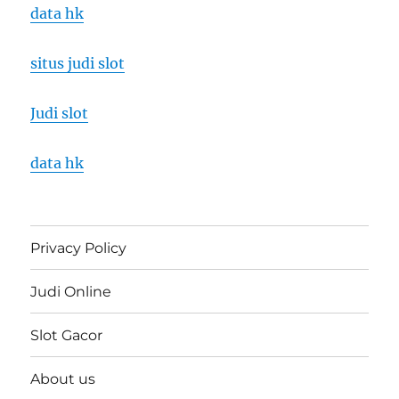
data hk
situs judi slot
Judi slot
data hk
Privacy Policy
Judi Online
Slot Gacor
About us