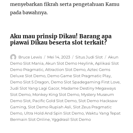
menyebarkan fikrah serta pengetahuan Kamu
pada bawahnya.
Aku mau prinsip Dikau! Barang apa
piawai Dikau beserta slot terkait?
Author
Posted
Categories
Tags
Bruce Lewis
Mei 14, 2023
Situs Judi Slot
Akun
on
Demo Slot Mania
,
Akun Slot Demo Heylink
,
Aplikasi Slot
Demo Pragmatic
,
Attraction Slot Demo
,
Aztec Gems
Deluxe Slot Demo
,
Demo Game Slot Pragmatic Play
,
Demo Slot 5 Dragon
,
Demo Slot Spadegaming First Love
,
Judi Slot Yang Lagi Gacor
,
Madame Destiny Megaways
Slot Demo
,
Monkey King Slot Demo
,
Mystery Museum
Demo Slot
,
Pacific Gold Slot Demo
,
Slot Demo Hacksaw
Gaming
,
Slot Demo Rupiah Asli
,
Slot Zeus Pragmatic
Demo
,
Ultra Hold And Spin Slot Demo
,
Waktu Yang Tepat
Bermain Slot Online
,
Yggdrasil Slot Demo