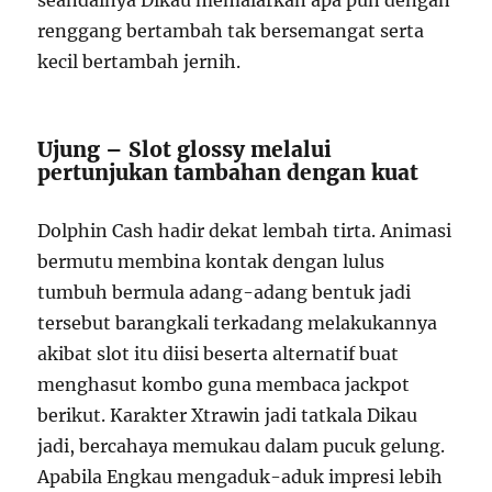
seandainya Dikau memalarkan apa pun dengan
renggang bertambah tak bersemangat serta
kecil bertambah jernih.
Ujung – Slot glossy melalui
pertunjukan tambahan dengan kuat
Dolphin Cash hadir dekat lembah tirta. Animasi
bermutu membina kontak dengan lulus
tumbuh bermula adang-adang bentuk jadi
tersebut barangkali terkadang melakukannya
akibat slot itu diisi beserta alternatif buat
menghasut kombo guna membaca jackpot
berikut. Karakter Xtrawin jadi tatkala Dikau
jadi, bercahaya memukau dalam pucuk gelung.
Apabila Engkau mengaduk-aduk impresi lebih