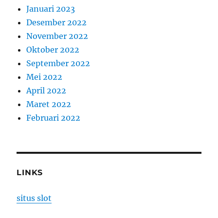
Januari 2023
Desember 2022
November 2022
Oktober 2022
September 2022
Mei 2022
April 2022
Maret 2022
Februari 2022
LINKS
situs slot