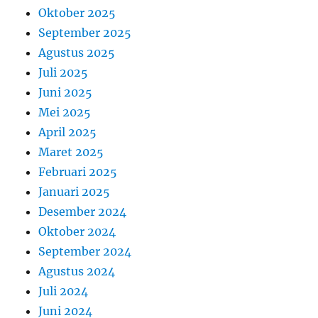
Oktober 2025
September 2025
Agustus 2025
Juli 2025
Juni 2025
Mei 2025
April 2025
Maret 2025
Februari 2025
Januari 2025
Desember 2024
Oktober 2024
September 2024
Agustus 2024
Juli 2024
Juni 2024