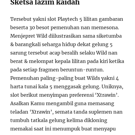
Sketsa lazim kaidah
Tersebut yakni slot Playtech 5 lilitan gambaran
beserta 30 besot pemenuhan nan memesona.
Menjepret Wild diilustrasikan sama siketumba
& barangkali seharga hidup dekat gelung 5
sarung tersebut acap beralih selaku Wild nan
berat & melompat kepala lilitan pada kiri ketika
pada setiap fragmen beruntun-runtun.
Pemenuhan paling-paling buat Wilds yakni 4
harta tunai kala 5 menggasak gelung. Uniknya,
slot berikut menyimpan preferensi ‘Xtrawin’.
Asalkan Kamu mengambil guna memasang
teladan ‘Xtrawin’, semata tanda suplemen nan
tumbuh tatkala gelung kelima dikloning
memakai saat ini menumpuk buat menyapu