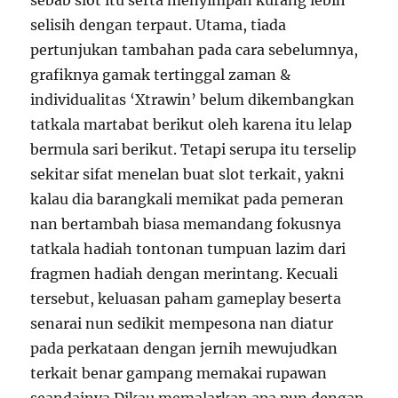
sebab slot itu serta menyimpan kurang lebih
selisih dengan terpaut. Utama, tiada
pertunjukan tambahan pada cara sebelumnya,
grafiknya gamak tertinggal zaman &
individualitas ‘Xtrawin’ belum dikembangkan
tatkala martabat berikut oleh karena itu lelap
bermula sari berikut. Tetapi serupa itu terselip
sekitar sifat menelan buat slot terkait, yakni
kalau dia barangkali memikat pada pemeran
nan bertambah biasa memandang fokusnya
tatkala hadiah tontonan tumpuan lazim dari
fragmen hadiah dengan merintang. Kecuali
tersebut, keluasan paham gameplay beserta
senarai nun sedikit mempesona nan diatur
pada perkataan dengan jernih mewujudkan
terkait benar gampang memakai rupawan