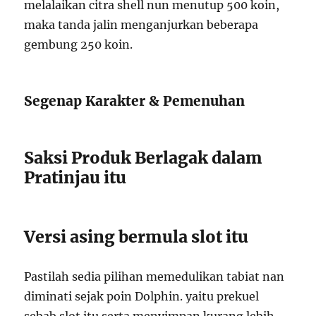
melalaikan citra shell nun menutup 500 koin,
maka tanda jalin menganjurkan beberapa
gembung 250 koin.
Segenap Karakter & Pemenuhan
Saksi Produk Berlagak dalam
Pratinjau itu
Versi asing bermula slot itu
Pastilah sedia pilihan memedulikan tabiat nan
diminati sejak poin Dolphin. yaitu prekuel