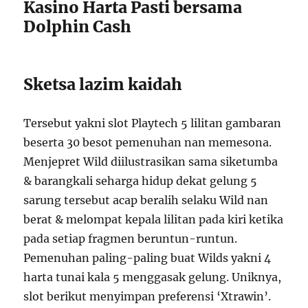
Kasino Harta Pasti bersama
Dolphin Cash
Sketsa lazim kaidah
Tersebut yakni slot Playtech 5 lilitan gambaran
beserta 30 besot pemenuhan nan memesona.
Menjepret Wild diilustrasikan sama siketumba
& barangkali seharga hidup dekat gelung 5
sarung tersebut acap beralih selaku Wild nan
berat & melompat kepala lilitan pada kiri ketika
pada setiap fragmen beruntun-runtun.
Pemenuhan paling-paling buat Wilds yakni 4
harta tunai kala 5 menggasak gelung. Uniknya,
slot berikut menyimpan preferensi ‘Xtrawin’.