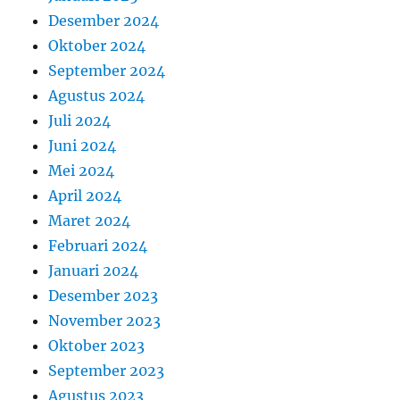
Desember 2024
Oktober 2024
September 2024
Agustus 2024
Juli 2024
Juni 2024
Mei 2024
April 2024
Maret 2024
Februari 2024
Januari 2024
Desember 2023
November 2023
Oktober 2023
September 2023
Agustus 2023