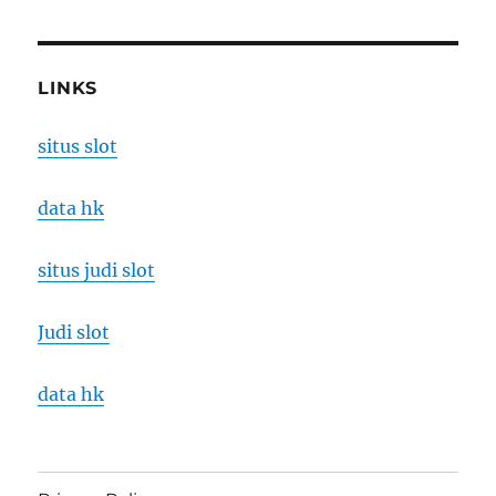
LINKS
situs slot
data hk
situs judi slot
Judi slot
data hk