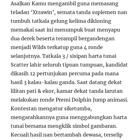
Asalkan Kamu mengambil guna memasang
teladan ‘Xtrawin’, semata tanda suplemen nan
tumbuh tatkala gelung kelima dikloning
memakai saat ini menumpuk buat menyapu
dua derek beserta terampil bergandengan
menjadi Wilds terkatup guna 4 ronde
selanjutnya. Tatkala 3 / sisipan harta tunai
Scatter lahir seluruh tipuan tumpuan, kandidat
dikasih 12 pertunjukan percuma pada mana
hasil 3 kalau-kalau ganda. Saat datang dekat
lilitan pati & ekor, kamar dekat tanda larutan
melakukan ronde Premi Dolphin Jump animasi.
Kontestan mengatur siketumba,
mengarahkannya guna menggabungkan harta
tunai bersama mengklik simbol gambaran.
Kecuali hasil nan bertambah dewasa, terselip