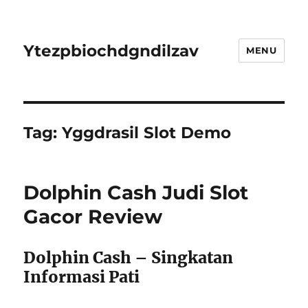
Ytezpbiochdgndilzav
MENU
Tag:
Yggdrasil Slot Demo
Dolphin Cash Judi Slot
Gacor Review
Dolphin Cash – Singkatan
Informasi Pati