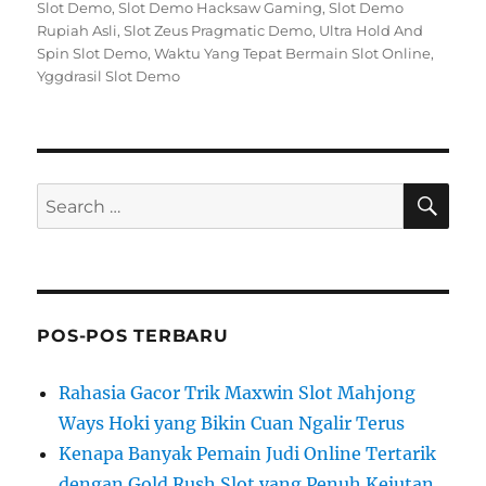
Slot Demo
,
Slot Demo Hacksaw Gaming
,
Slot Demo
Rupiah Asli
,
Slot Zeus Pragmatic Demo
,
Ultra Hold And
Spin Slot Demo
,
Waktu Yang Tepat Bermain Slot Online
,
Yggdrasil Slot Demo
SE
Search
for:
POS-POS TERBARU
Rahasia Gacor Trik Maxwin Slot Mahjong
Ways Hoki yang Bikin Cuan Ngalir Terus
Kenapa Banyak Pemain Judi Online Tertarik
dengan Gold Rush Slot yang Penuh Kejutan