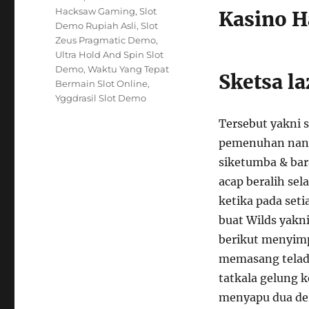
Hacksaw Gaming
,
Slot
Kasino H
Demo Rupiah Asli
,
Slot
Zeus Pragmatic Demo
,
Ultra Hold And Spin Slot
Demo
,
Waktu Yang Tepat
Sketsa l
Bermain Slot Online
,
Yggdrasil Slot Demo
Tersebut yakni s
pemenuhan nan 
siketumba & bar
acap beralih sel
ketika pada set
buat Wilds yakni
berikut menyimp
memasang telad
tatkala gelung 
menyapu dua der