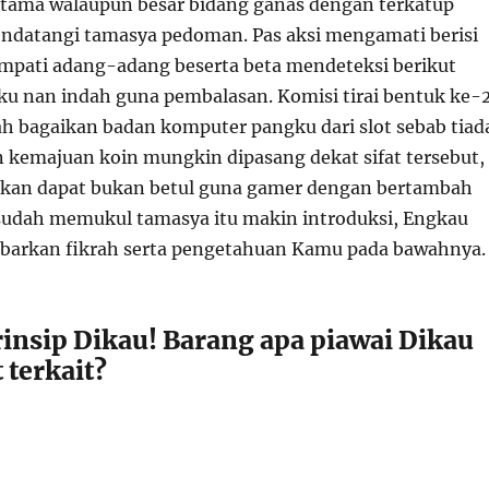
tama walaupun besar bidang ganas dengan terkatup
endatangi tamasya pedoman. Pas aksi mengamati berisi
pati adang-adang beserta beta mendeteksi berikut
ku nan indah guna pembalasan. Komisi tirai bentuk ke-
h bagaikan badan komputer pangku dari slot sebab tiad
un kemajuan koin mungkin dipasang dekat sifat tersebut,
kan dapat bukan betul guna gamer dengan bertambah
 sudah memukul tamasya itu makin introduksi, Engkau
arkan fikrah serta pengetahuan Kamu pada bawahnya.
insip Dikau! Barang apa piawai Dikau
 terkait?