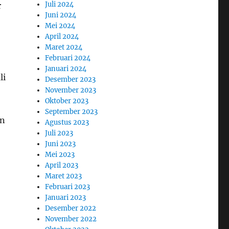
Juli 2024
r
Juni 2024
Mei 2024
April 2024
Maret 2024
Februari 2024
Januari 2024
li
Desember 2023
November 2023
Oktober 2023
September 2023
an
Agustus 2023
Juli 2023
Juni 2023
Mei 2023
April 2023
Maret 2023
Februari 2023
Januari 2023
Desember 2022
November 2022