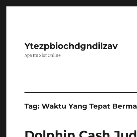
Ytezpbiochdgndilzav
Apa Itu Slot Online
Tag:
Waktu Yang Tepat Bermai
Dolphin Cash Jud