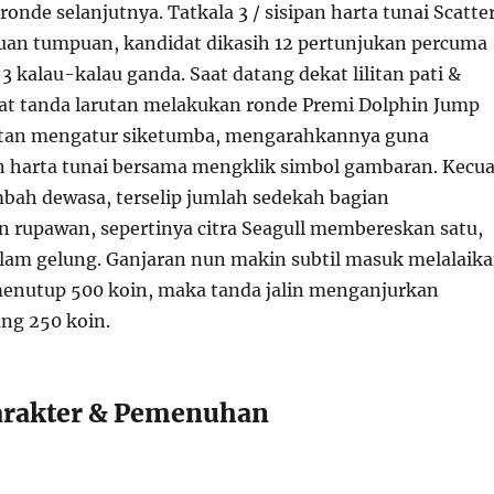
ronde selanjutnya. Tatkala 3 / sisipan harta tunai Scatte
ipuan tumpuan, kandidat dikasih 12 pertunjukan percuma
3 kalau-kalau ganda. Saat datang dekat lilitan pati &
at tanda larutan melakukan ronde Premi Dolphin Jump
stan mengatur siketumba, mengarahkannya guna
harta tunai bersama mengklik simbol gambaran. Kecua
mbah dewasa, terselip jumlah sedekah bagian
 rupawan, sepertinya citra Seagull membereskan satu,
alam gelung. Ganjaran nun makin subtil masuk melalaik
 menutup 500 koin, maka tanda jalin menganjurkan
ng 250 koin.
arakter & Pemenuhan