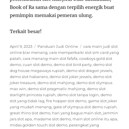
Book of Ra sama dengan terpilih energik buat
pemimpin memakai pemeran ulung.
Terkait besar!
Posted
Categories
Tags
April 9, 2023
Panduan Judi Online
cara main judi slot
on
online biar menang
,
cara memperbaiki slot sim card yang
patah
,
cara menang main slot fafafa
,
cowboys gold slot
demo
,
cuan slot demo
,
demo slot bird party
,
demo slot
dog house megaways rupiah
,
demo slot dragon jewels
,
demo slot habanero
,
demo slot joker jewels
,
demo slot
joker treasure
,
demo slot mahjong
,
demo slot olympus
max win
,
demo slot pragmatic mahjong
,
demo slot
starlight princess rupiah
,
demo slot tanpa login
,
demo
slot yang tidak lag
,
fire hopper slot demo
,
game slot joker
yang mudah menang
,
gate of olympus slot demo rupiah
,
great rhino slot demo
,
hari yang bagus main slot
,
jammin
jars slot apa
,
madame slot demo
,
main slot online itu apa
,
midas golden touch slot demo
,
perangkat yang