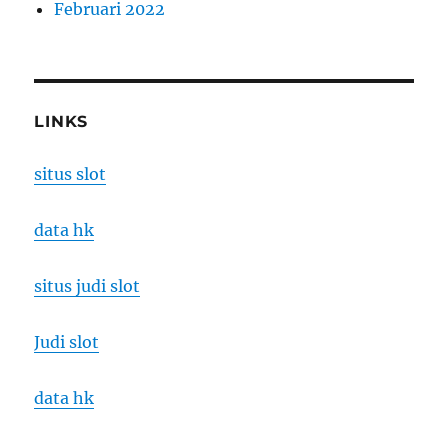
Februari 2022
LINKS
situs slot
data hk
situs judi slot
Judi slot
data hk