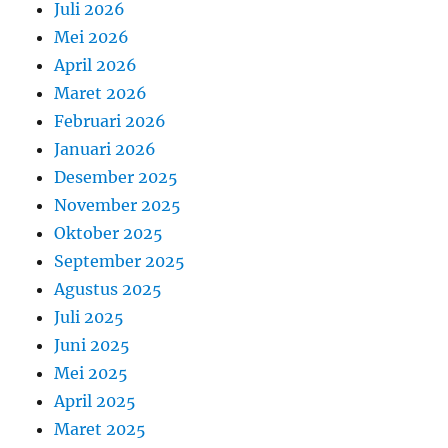
Juli 2026
Mei 2026
April 2026
Maret 2026
Februari 2026
Januari 2026
Desember 2025
November 2025
Oktober 2025
September 2025
Agustus 2025
Juli 2025
Juni 2025
Mei 2025
April 2025
Maret 2025