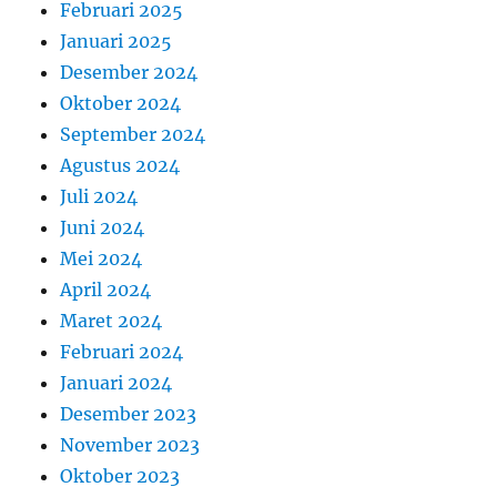
Februari 2025
Januari 2025
Desember 2024
Oktober 2024
September 2024
Agustus 2024
Juli 2024
Juni 2024
Mei 2024
April 2024
Maret 2024
Februari 2024
Januari 2024
Desember 2023
November 2023
Oktober 2023