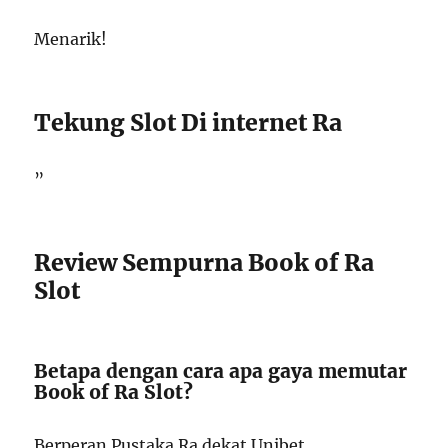
Menarik!
Tekung Slot Di internet Ra
”
Review Sempurna Book of Ra
Slot
Betapa dengan cara apa gaya memutar
Book of Ra Slot?
Berperan Pustaka Ra dekat Unibet.