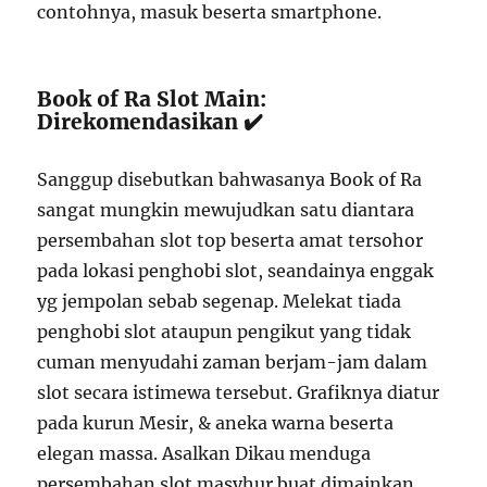
contohnya, masuk beserta smartphone.
Book of Ra Slot Main:
Direkomendasikan ✔️
Sanggup disebutkan bahwasanya Book of Ra
sangat mungkin mewujudkan satu diantara
persembahan slot top beserta amat tersohor
pada lokasi penghobi slot, seandainya enggak
yg jempolan sebab segenap. Melekat tiada
penghobi slot ataupun pengikut yang tidak
cuman menyudahi zaman berjam-jam dalam
slot secara istimewa tersebut. Grafiknya diatur
pada kurun Mesir, & aneka warna beserta
elegan massa. Asalkan Dikau menduga
persembahan slot masyhur buat dimainkan,