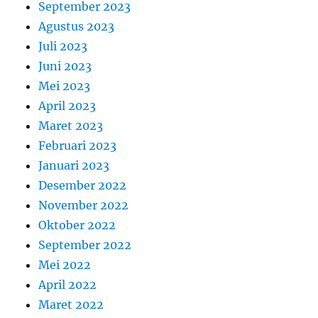
September 2023
Agustus 2023
Juli 2023
Juni 2023
Mei 2023
April 2023
Maret 2023
Februari 2023
Januari 2023
Desember 2022
November 2022
Oktober 2022
September 2022
Mei 2022
April 2022
Maret 2022