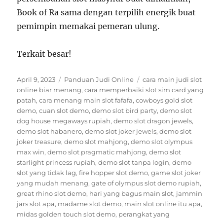
Book of Ra sama dengan terpilih energik buat
pemimpin memakai pemeran ulung.
Terkait besar!
Posted
Categories
Tags
April 9, 2023
Panduan Judi Online
cara main judi slot
on
online biar menang
,
cara memperbaiki slot sim card yang
patah
,
cara menang main slot fafafa
,
cowboys gold slot
demo
,
cuan slot demo
,
demo slot bird party
,
demo slot
dog house megaways rupiah
,
demo slot dragon jewels
,
demo slot habanero
,
demo slot joker jewels
,
demo slot
joker treasure
,
demo slot mahjong
,
demo slot olympus
max win
,
demo slot pragmatic mahjong
,
demo slot
starlight princess rupiah
,
demo slot tanpa login
,
demo
slot yang tidak lag
,
fire hopper slot demo
,
game slot joker
yang mudah menang
,
gate of olympus slot demo rupiah
,
great rhino slot demo
,
hari yang bagus main slot
,
jammin
jars slot apa
,
madame slot demo
,
main slot online itu apa
,
midas golden touch slot demo
,
perangkat yang