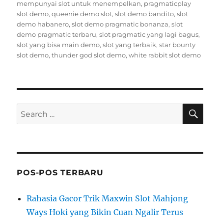
mempunyai slot untuk menempelkan
,
pragmaticplay
slot demo
,
queenie demo slot
,
slot demo bandito
,
slot
demo habanero
,
slot demo pragmatic bonanza
,
slot
demo pragmatic terbaru
,
slot pragmatic yang lagi bagus
,
slot yang bisa main demo
,
slot yang terbaik
,
star bounty
slot demo
,
thunder god slot demo
,
white rabbit slot demo
SE
Search
for:
POS-POS TERBARU
Rahasia Gacor Trik Maxwin Slot Mahjong
Ways Hoki yang Bikin Cuan Ngalir Terus