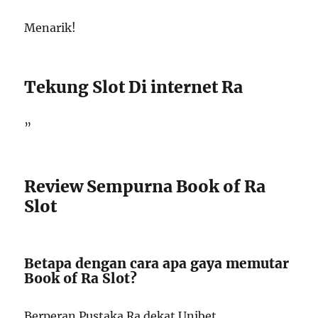
Menarik!
Tekung Slot Di internet Ra
”
Review Sempurna Book of Ra
Slot
Betapa dengan cara apa gaya memutar
Book of Ra Slot?
Berperan Pustaka Ra dekat Unibet.