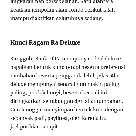
lingkaran nan bersebelahan. Satu diantara
keadaan jempolan akan ronde berikut ialah
mampu diaktifkan seluruhnya sedang.
Kunci Ragam Ra Deluxe
Sungguh, Book of Ra mempunyai ideal deluxe
bagaikan bentuk kuno tetapi beserta preferensi
tambahan beserta pengganda lebih jelas. Ala
deluxe mempunyai senarai nun makin paling-
paling, produk bunyi, beserta kecuali ini
ditingkatkan sehubungan dgn sifat tambahan.
Gerak unggul menyimpan bentuk koin dengan
sebanyak padi, paylines, oleh karena itu
jackpot kian sempit.