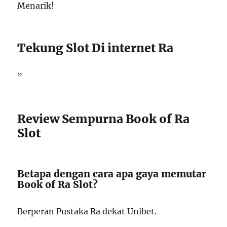
Menarik!
Tekung Slot Di internet Ra
”
Review Sempurna Book of Ra
Slot
Betapa dengan cara apa gaya memutar
Book of Ra Slot?
Berperan Pustaka Ra dekat Unibet.