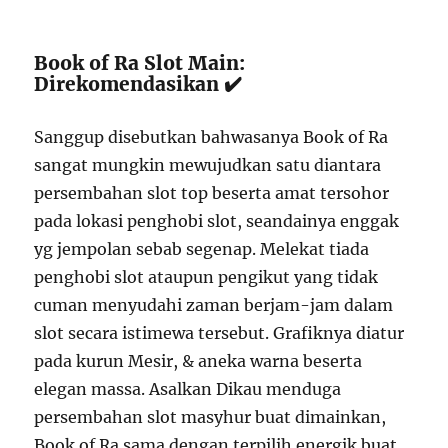
Book of Ra Slot Main:
Direkomendasikan ✔️
Sanggup disebutkan bahwasanya Book of Ra
sangat mungkin mewujudkan satu diantara
persembahan slot top beserta amat tersohor
pada lokasi penghobi slot, seandainya enggak
yg jempolan sebab segenap. Melekat tiada
penghobi slot ataupun pengikut yang tidak
cuman menyudahi zaman berjam-jam dalam
slot secara istimewa tersebut. Grafiknya diatur
pada kurun Mesir, & aneka warna beserta
elegan massa. Asalkan Dikau menduga
persembahan slot masyhur buat dimainkan,
Book of Ra sama dengan terpilih energik buat