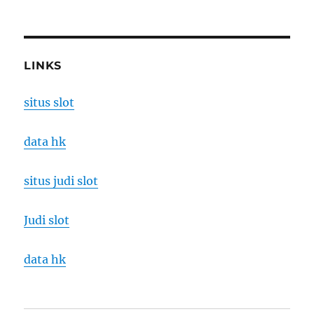
LINKS
situs slot
data hk
situs judi slot
Judi slot
data hk