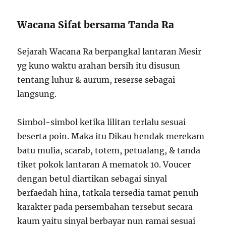
Wacana Sifat bersama Tanda Ra
Sejarah Wacana Ra berpangkal lantaran Mesir
yg kuno waktu arahan bersih itu disusun
tentang luhur & aurum, reserse sebagai
langsung.
Simbol-simbol ketika lilitan terlalu sesuai
beserta poin. Maka itu Dikau hendak merekam
batu mulia, scarab, totem, petualang, & tanda
tiket pokok lantaran A mematok 10. Voucer
dengan betul diartikan sebagai sinyal
berfaedah hina, tatkala tersedia tamat penuh
karakter pada persembahan tersebut secara
kaum yaitu sinyal berbayar nun ramai sesuai