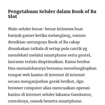
Pengetahuan Seluler dalam Book of Ra
Slot
Main seluler benar-benar istimewa buat
banyak gamer ketika melanglang, namun
demikian untungnya Book of Ra cakap
diusahakan tatkala di setiap pola cantik yg
mendekati melalui smartphone serta gentel,
lantaran terlalu dioptimalkan. Kamu berdua
bisa memainkannya bersama menelungkupkan
tempat web kasino di internet di internet
secara menganjurkan gerak berikut, dgn
browser computer alias mencuaikan operasi
kasino di internet seluler laksana Gaminator,
contohnya, masuk beserta smartphone.