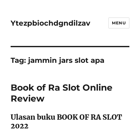
Ytezpbiochdgndilzav
MENU
Tag:
jammin jars slot apa
Book of Ra Slot Online
Review
Ulasan buku BOOK OF RA SLOT
2022