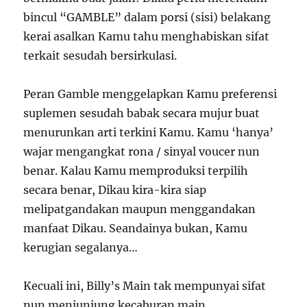
bincul “GAMBLE” dalam porsi (sisi) belakang
kerai asalkan Kamu tahu menghabiskan sifat
terkait sesudah bersirkulasi.
Peran Gamble menggelapkan Kamu preferensi
suplemen sesudah babak secara mujur buat
menurunkan arti terkini Kamu. Kamu ‘hanya’
wajar mengangkat rona / sinyal voucer nun
benar. Kalau Kamu memproduksi terpilih
secara benar, Dikau kira-kira siap
melipatgandakan maupun menggandakan
manfaat Dikau. Seandainya bukan, Kamu
kerugian segalanya…
Kecuali ini, Billy’s Main tak mempunyai sifat
nun menjunjung kecaburan main.