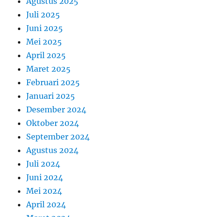
Agustus 2025
Juli 2025
Juni 2025
Mei 2025
April 2025
Maret 2025
Februari 2025
Januari 2025
Desember 2024
Oktober 2024
September 2024
Agustus 2024
Juli 2024
Juni 2024
Mei 2024
April 2024