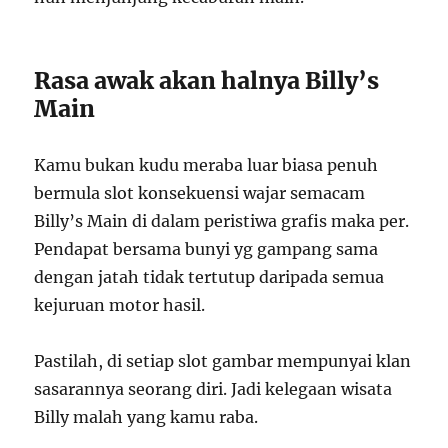
Rasa awak akan halnya Billy’s
Main
Kamu bukan kudu meraba luar biasa penuh
bermula slot konsekuensi wajar semacam
Billy’s Main di dalam peristiwa grafis maka per.
Pendapat bersama bunyi yg gampang sama
dengan jatah tidak tertutup daripada semua
kejuruan motor hasil.
Pastilah, di setiap slot gambar mempunyai klan
sasarannya seorang diri. Jadi kelegaan wisata
Billy malah yang kamu raba.