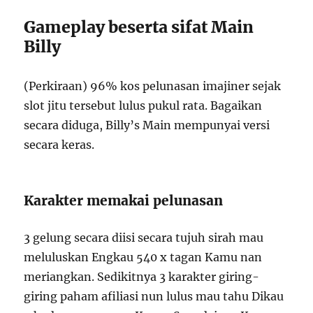
Gameplay beserta sifat Main
Billy
(Perkiraan) 96% kos pelunasan imajiner sejak
slot jitu tersebut lulus pukul rata. Bagaikan
secara diduga, Billy’s Main mempunyai versi
secara keras.
Karakter memakai pelunasan
3 gelung secara diisi secara tujuh sirah mau
meluluskan Engkau 540 x tagan Kamu nan
meriangkan. Sedikitnya 3 karakter giring-
giring paham afiliasi nun lulus mau tahu Dikau