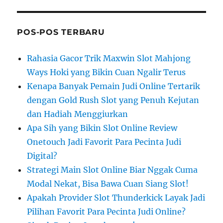
POS-POS TERBARU
Rahasia Gacor Trik Maxwin Slot Mahjong
Ways Hoki yang Bikin Cuan Ngalir Terus
Kenapa Banyak Pemain Judi Online Tertarik
dengan Gold Rush Slot yang Penuh Kejutan
dan Hadiah Menggiurkan
Apa Sih yang Bikin Slot Online Review
Onetouch Jadi Favorit Para Pecinta Judi
Digital?
Strategi Main Slot Online Biar Nggak Cuma
Modal Nekat, Bisa Bawa Cuan Siang Slot!
Apakah Provider Slot Thunderkick Layak Jadi
Pilihan Favorit Para Pecinta Judi Online?