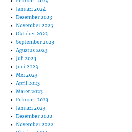
Februari 2024
Januari 2024
Desember 2023
November 2023
Oktober 2023
September 2023
Agustus 2023
Juli 2023
Juni 2023
Mei 2023
April 2023
Maret 2023
Februari 2023
Januari 2023
Desember 2022
November 2022