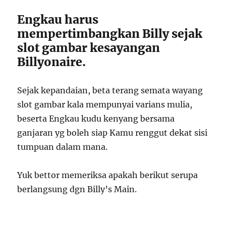
Engkau harus
mempertimbangkan Billy sejak
slot gambar kesayangan
Billyonaire.
Sejak kepandaian, beta terang semata wayang
slot gambar kala mempunyai varians mulia,
beserta Engkau kudu kenyang bersama
ganjaran yg boleh siap Kamu renggut dekat sisi
tumpuan dalam mana.
Yuk bettor memeriksa apakah berikut serupa
berlangsung dgn Billy’s Main.