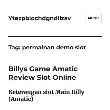
Ytezpbiochdgndilzav
MENU
Tag:
permainan demo slot
Billys Game Amatic
Review Slot Online
Keterangan slot Main Billy
(Amatic)