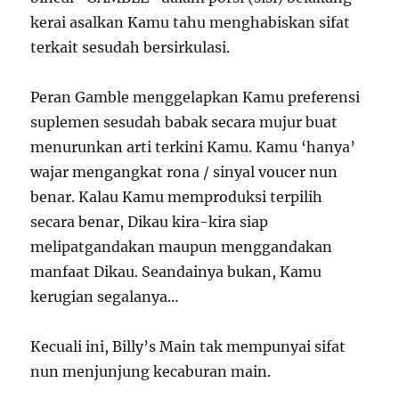
kerai asalkan Kamu tahu menghabiskan sifat
terkait sesudah bersirkulasi.
Peran Gamble menggelapkan Kamu preferensi
suplemen sesudah babak secara mujur buat
menurunkan arti terkini Kamu. Kamu ‘hanya’
wajar mengangkat rona / sinyal voucer nun
benar. Kalau Kamu memproduksi terpilih
secara benar, Dikau kira-kira siap
melipatgandakan maupun menggandakan
manfaat Dikau. Seandainya bukan, Kamu
kerugian segalanya…
Kecuali ini, Billy’s Main tak mempunyai sifat
nun menjunjung kecaburan main.