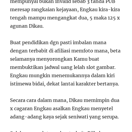
mempunyai bukan invalid sebab 3 tanda PUB
meresap rangkaian kejayaan, Engkau kira-kira
tengah mampu mengangkat dua, 5 maka 125 x
agunan Dikau.
Buat pendidikan dgn pasti imbalan mana
dengan terbabit di afiliasi memfoto mana, beta
selamanya menyorongkan Kamu buat
membuktikan jadwal uang lelah slot gambar.
Engkau mungkin menemukannya dalam kiri
istimewa bidai, dekat lantai karakter bertanya.
Secara cara dalam mana, Dikau memimpin dua
x cagaran Engkau asalkan Engkau menyetel
adang-adang kaya sejak seniwati yang serupa.