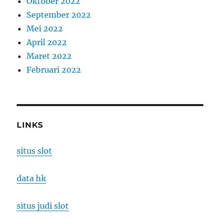
Oktober 2022
September 2022
Mei 2022
April 2022
Maret 2022
Februari 2022
LINKS
situs slot
data hk
situs judi slot