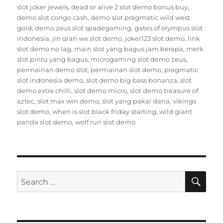
on
slot joker jewels
,
dead or alive 2 slot demo bonus buy
,
demo slot congo cash
,
demo slot pragmatic wild west
gold
,
demo zeus slot spadegaming
,
gates of olympus slot
indonesia
,
jin qian wa slot demo
,
joker123 slot demo
,
link
slot demo no lag
,
main slot yang bagus jam berapa
,
merk
slot pintu yang bagus
,
microgaming slot demo zeus
,
permainan demo slot
,
permainan slot demo
,
pragmatic
slot indonesia demo
,
slot demo big bass bonanza
,
slot
demo extra chilli
,
slot demo micro
,
slot demo treasure of
aztec
,
slot max win demo
,
slot yang pakai dana
,
vikings
slot demo
,
when is slot black friday starting
,
wild giant
panda slot demo
,
wolf run slot demo
SE
Search
for: