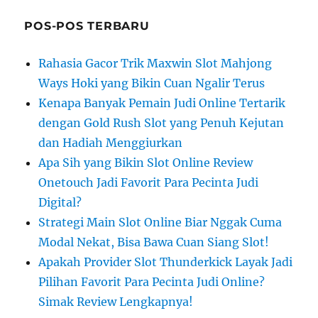
POS-POS TERBARU
Rahasia Gacor Trik Maxwin Slot Mahjong
Ways Hoki yang Bikin Cuan Ngalir Terus
Kenapa Banyak Pemain Judi Online Tertarik
dengan Gold Rush Slot yang Penuh Kejutan
dan Hadiah Menggiurkan
Apa Sih yang Bikin Slot Online Review
Onetouch Jadi Favorit Para Pecinta Judi
Digital?
Strategi Main Slot Online Biar Nggak Cuma
Modal Nekat, Bisa Bawa Cuan Siang Slot!
Apakah Provider Slot Thunderkick Layak Jadi
Pilihan Favorit Para Pecinta Judi Online?
Simak Review Lengkapnya!