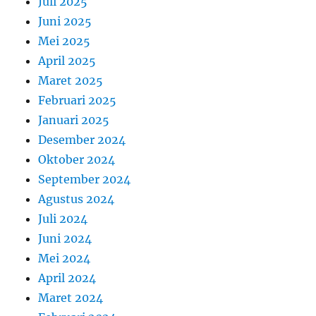
Juli 2025
Juni 2025
Mei 2025
April 2025
Maret 2025
Februari 2025
Januari 2025
Desember 2024
Oktober 2024
September 2024
Agustus 2024
Juli 2024
Juni 2024
Mei 2024
April 2024
Maret 2024