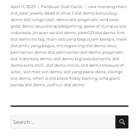
Posted
Categories
Tags
April 11, 2023
Panduan Judi Gacor
cara menang main
on
slot joker jewels
,
dead or alive 2 slot demo bonus buy
,
demo slot congo cash
,
demo slot pragmatic wild west
gold
,
demo zeus slot spadegaming
,
gates of olympus slot
indonesia
,
jin qian wa slot demo
,
joker123 slot demo
,
link
slot demo no lag
,
main slot yang bagus jam berapa
,
merk
slot pintu yang bagus
,
microgaming slot demo zeus
,
permainan demo slot
,
permainan slot demo
,
pragmatic
slot indonesia demo
,
slot demo big bass bonanza
,
slot
demo extra chilli
,
slot demo micro
,
slot demo treasure of
aztec
,
slot max win demo
,
slot yang pakai dana
,
vikings
slot demo
,
when is slot black friday starting
,
wild giant
panda slot demo
,
wolf run slot demo
SE
Search
for: