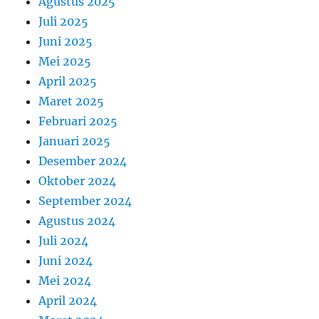
Agustus 2025
Juli 2025
Juni 2025
Mei 2025
April 2025
Maret 2025
Februari 2025
Januari 2025
Desember 2024
Oktober 2024
September 2024
Agustus 2024
Juli 2024
Juni 2024
Mei 2024
April 2024