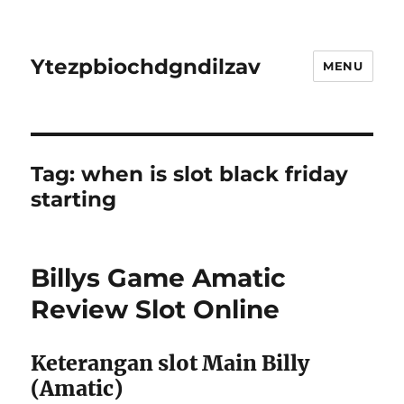
Ytezpbiochdgndilzav
MENU
Tag:
when is slot black friday
starting
Billys Game Amatic
Review Slot Online
Keterangan slot Main Billy
(Amatic)