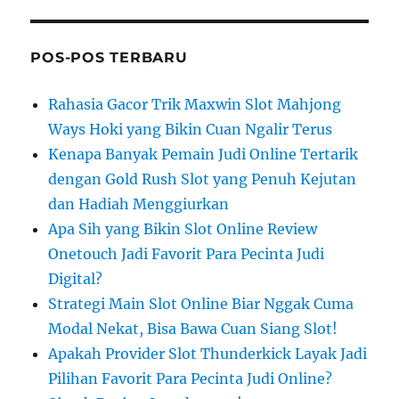
POS-POS TERBARU
Rahasia Gacor Trik Maxwin Slot Mahjong
Ways Hoki yang Bikin Cuan Ngalir Terus
Kenapa Banyak Pemain Judi Online Tertarik
dengan Gold Rush Slot yang Penuh Kejutan
dan Hadiah Menggiurkan
Apa Sih yang Bikin Slot Online Review
Onetouch Jadi Favorit Para Pecinta Judi
Digital?
Strategi Main Slot Online Biar Nggak Cuma
Modal Nekat, Bisa Bawa Cuan Siang Slot!
Apakah Provider Slot Thunderkick Layak Jadi
Pilihan Favorit Para Pecinta Judi Online?