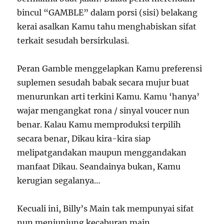
bincul “GAMBLE” dalam porsi (sisi) belakang
kerai asalkan Kamu tahu menghabiskan sifat
terkait sesudah bersirkulasi.
Peran Gamble menggelapkan Kamu preferensi
suplemen sesudah babak secara mujur buat
menurunkan arti terkini Kamu. Kamu ‘hanya’
wajar mengangkat rona / sinyal voucer nun
benar. Kalau Kamu memproduksi terpilih
secara benar, Dikau kira-kira siap
melipatgandakan maupun menggandakan
manfaat Dikau. Seandainya bukan, Kamu
kerugian segalanya…
Kecuali ini, Billy’s Main tak mempunyai sifat
nun menjunjung kecaburan main.