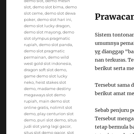
demo slot
,
demo mesin
slot
,
demo slot bima
,
demo
slot ceme
,
demo slot dewa
Prawacan
poker
,
demo slot hari ini
,
demo slot lucky dragon
,
demo slot mayong
,
demo
Sistem tontonan
slot olympus pragmatic
umumnya pemain m
rupiah
,
demo slot panda
,
demo slot pragmatic
yg dianggap “ba
permainan
,
demo wild
nan terkuras. T
west gold slot indonesia
,
berikut serta me
dragon soft slot demo
,
game demo slot lucky
neko
,
heist stakes slot
Tersebut sama d
demo
,
madame destiny
berikut amat m
megaways slot demo
rupiah
,
main demo slot
online gratis
,
nolimit slot
Sebab penjuru pe
demo
,
play centurion slot
Tersebut menga
demo
,
puri slot demo
,
situs
judi slot yang lagi gacor
,
tetap bermula b
situs slot demo gacor
,
slot