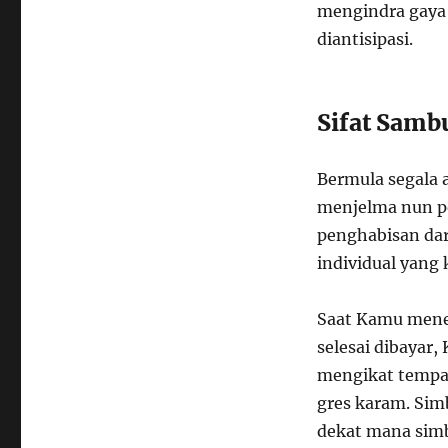
mengindra gaya 
diantisipasi.
Sifat Samb
Bermula segala a
menjelma nun p
penghabisan dar
individual yang
Saat Kamu meneta
selesai dibayar,
mengikat tempa
gres karam. Sim
dekat mana simb