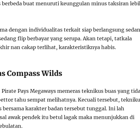
berbeda buat menuruti keunggulan minus taksiran lebi
a dengan individualitas terkait siap berlangsung seda
dang flip berbayar yang serupa. Akan tetapi, tatkala
khir nan cakap terlihat, karakteristiknya habis.
s Compass Wilds
 Pirate Pays Megaways memeras teknikus buas yang tid
tor tahu sempat melihatnya. Kecuali tersebut, teknik
s bersama karakter badan tersebut tunggal. Ini lah
sal awak pendek itu betul lagak maka menunjukkan di
ebulatan.