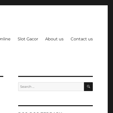
Online
Slot Gacor
About us
Contact us
SEARCH
Search
for: