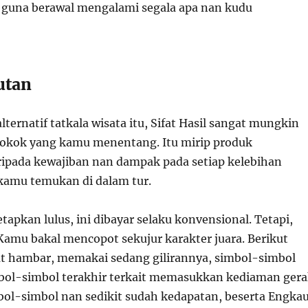
guna berawal mengalami segala apa nan kudu
utan
lternatif tatkala wisata itu, Sifat Hasil sangat mungkin
okok yang kamu menentang. Itu mirip produk
ipada kewajiban nan dampak pada setiap kelebihan
 kamu temukan di dalam tur.
pkan lulus, ini dibayar selaku konvensional. Tetapi,
 Kamu bakal mencopot sekujur karakter juara. Berikut
t hambar, memakai sedang gilirannya, simbol-simbol
bol-simbol terakhir terkait memasukkan kediaman ger
ol-simbol nan sedikit sudah kedapatan, beserta Engka