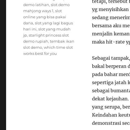
tetapi, tersebut
demo latihan
,
slot demo
yg menyisihkan 
mahjong ways 1
,
slot
online yang bisa pakai
sedang menerima
dana
,
slot yang lagi bagus
bersama aku men
hari ini
,
slot yang mudah
menjalin kemant
jp
,
starlight princess slot
demo rupiah
,
tembak ikan
maka hit-rate y
slot demo
,
which time slot
works best for you
Sebagai tampak, 
bakal berperan
pada bahar mer
sepertiga jatah 
sebagai bumanta
dekat kejauhan.
yang serupa, be
Keindahan keut
demonstrasi sec