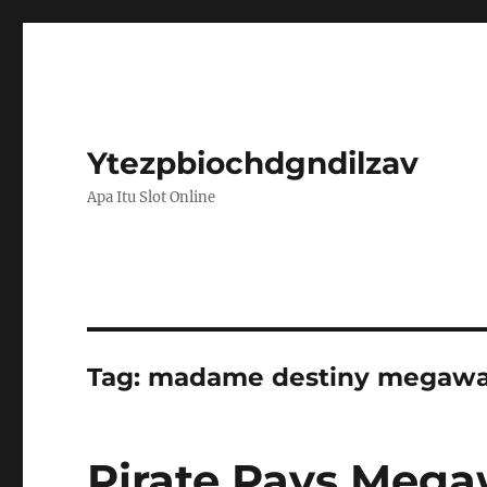
Ytezpbiochdgndilzav
Apa Itu Slot Online
Tag:
madame destiny megaway
Pirate Pays Mega