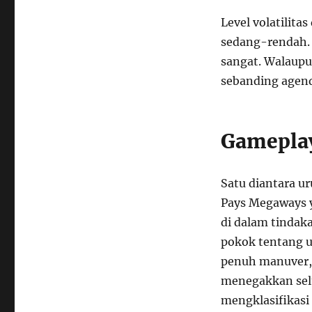
Level volatilita
sedang-rendah. 
sangat. Walaupu
sebanding agend
Gameplay
Satu diantara ur
Pays Megaways y
di dalam tindak
pokok tentang u
penuh manuver,
menegakkan selu
mengklasifikasi 