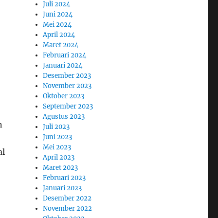
Juli 2024
Juni 2024
Mei 2024
April 2024
Maret 2024
Februari 2024
Januari 2024
Desember 2023
November 2023
Oktober 2023
September 2023
Agustus 2023
n
Juli 2023
Juni 2023
Mei 2023
al
April 2023
Maret 2023
Februari 2023
Januari 2023
Desember 2022
November 2022