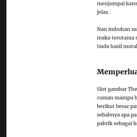
menjumpai kans 
jelas.
Nan imbuhan sam
maka terutama se
tiada hasil muta
Memperlua
Slot gambar The
cuman mampu bet
berikut besar pa
sebabnya apa pa
pabrik sebagai k