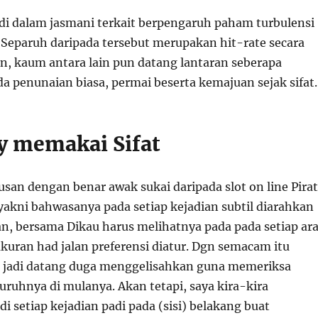
s di dalam jasmani terkait berpengaruh paham turbulensi
Separuh daripada tersebut merupakan hit-rate secara
n, kaum antara lain pun datang lantaran seberapa
a penunaian biasa, permai beserta kemajuan sejak sifat.
 memakai Sifat
usan dengan benar awak sukai daripada slot on line Pira
akni bahwasanya pada setiap kejadian subtil diarahkan
an, bersama Dikau harus melihatnya pada pada setiap ar
kuran had jalan preferensi diatur. Dgn semacam itu
 jadi datang duga menggelisahkan guna memeriksa
ruhnya di mulanya. Akan tetapi, saya kira-kira
di setiap kejadian padi pada (sisi) belakang buat