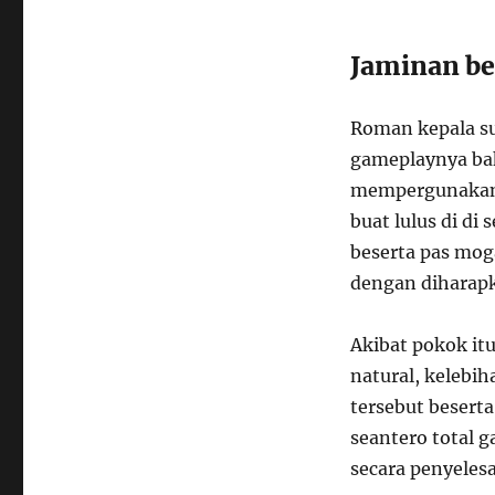
Jaminan b
Roman kepala su
gameplaynya bak
mempergunakan 
buat lulus di di 
beserta pas mo
dengan diharap
Akibat pokok i
natural, keleb
tersebut besert
seantero total 
secara penyeles