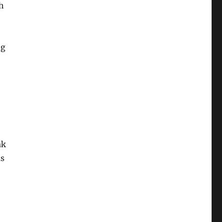
h
ng
ak
us