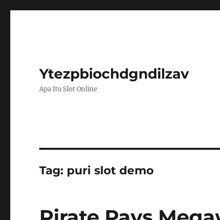
Ytezpbiochdgndilzav
Apa Itu Slot Online
Tag:
puri slot demo
Pirate Pays Mega