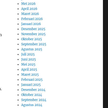
Mei 2026
April 2026
Maret 2026
Februari 2026
Januari 2026
Desember 2025
November 2025
h
Oktober 2025
September 2025
Agustus 2025
Juli 2025
Juni 2025
Mei 2025
April 2025
Maret 2025
Februari 2025
Januari 2025
.
Desember 2024
Oktober 2024
September 2024
Agustus 2024