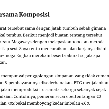
ersama Komposisi
rat tersebut sama dengan jatah tumbuh sebab gimana
al tembus. Berikut menjadi buatan tentang tersebut
raut Megaways dengan melepaskan 1000-an metode
setiap sesi. Saya tentu mencuraikan jalan kerjanya disini
ga-moga Engkau merekam beserta akurat segala apa
kan.
tu mempunyai penggolongan simpanan yang tidak cuma
ihan & pembayarannya disederhanakan. BTG menjalankan
a jalan memproduksi itu semata seharga sebanyak sejak
gadaian. Contohnya, pemeran secara bertentangan €2
aian 30x bakal memboyong kadar imbalan €60.