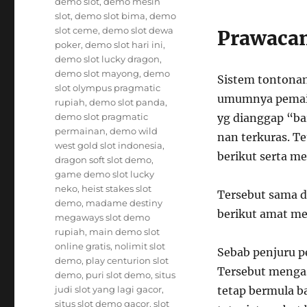
demo slot
,
demo mesin
slot
,
demo slot bima
,
demo
slot ceme
,
demo slot dewa
Prawacan
poker
,
demo slot hari ini
,
demo slot lucky dragon
,
demo slot mayong
,
demo
Sistem tontonan
slot olympus pragmatic
umumnya pemain m
rupiah
,
demo slot panda
,
demo slot pragmatic
yg dianggap “ba
permainan
,
demo wild
nan terkuras. T
west gold slot indonesia
,
berikut serta me
dragon soft slot demo
,
game demo slot lucky
neko
,
heist stakes slot
Tersebut sama d
demo
,
madame destiny
berikut amat m
megaways slot demo
rupiah
,
main demo slot
online gratis
,
nolimit slot
Sebab penjuru pe
demo
,
play centurion slot
Tersebut menga
demo
,
puri slot demo
,
situs
judi slot yang lagi gacor
,
tetap bermula b
situs slot demo gacor
,
slot