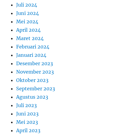
Juli 2024
Juni 2024
Mei 2024
April 2024
Maret 2024
Februari 2024
Januari 2024
Desember 2023
November 2023
Oktober 2023
September 2023
Agustus 2023
Juli 2023
Juni 2023
Mei 2023
April 2023