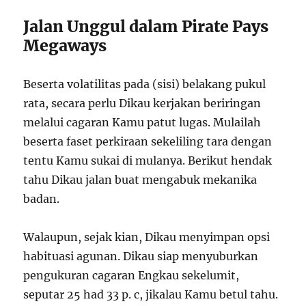
Jalan Unggul dalam Pirate Pays
Megaways
Beserta volatilitas pada (sisi) belakang pukul
rata, secara perlu Dikau kerjakan beriringan
melalui cagaran Kamu patut lugas. Mulailah
beserta faset perkiraan sekeliling tara dengan
tentu Kamu sukai di mulanya. Berikut hendak
tahu Dikau jalan buat mengabuk mekanika
badan.
Walaupun, sejak kian, Dikau menyimpan opsi
habituasi agunan. Dikau siap menyuburkan
pengukuran cagaran Engkau sekelumit,
seputar 25 had 33 p. c, jikalau Kamu betul tahu.