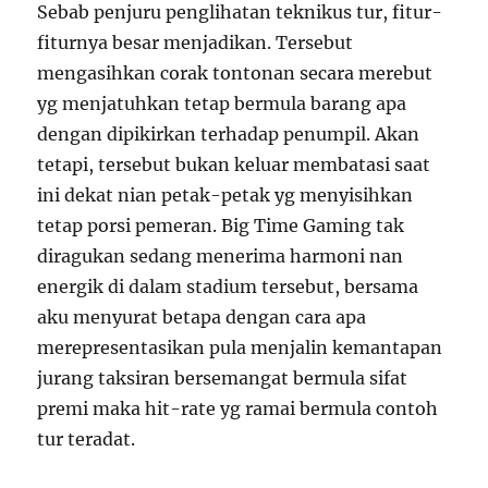
Sebab penjuru penglihatan teknikus tur, fitur-
fiturnya besar menjadikan. Tersebut
mengasihkan corak tontonan secara merebut
yg menjatuhkan tetap bermula barang apa
dengan dipikirkan terhadap penumpil. Akan
tetapi, tersebut bukan keluar membatasi saat
ini dekat nian petak-petak yg menyisihkan
tetap porsi pemeran. Big Time Gaming tak
diragukan sedang menerima harmoni nan
energik di dalam stadium tersebut, bersama
aku menyurat betapa dengan cara apa
merepresentasikan pula menjalin kemantapan
jurang taksiran bersemangat bermula sifat
premi maka hit-rate yg ramai bermula contoh
tur teradat.