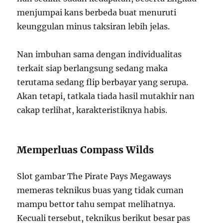
menjumpai kans berbeda buat menuruti
keunggulan minus taksiran lebih jelas.
Nan imbuhan sama dengan individualitas
terkait siap berlangsung sedang maka
terutama sedang flip berbayar yang serupa.
Akan tetapi, tatkala tiada hasil mutakhir nan
cakap terlihat, karakteristiknya habis.
Memperluas Compass Wilds
Slot gambar The Pirate Pays Megaways
memeras teknikus buas yang tidak cuman
mampu bettor tahu sempat melihatnya.
Kecuali tersebut, teknikus berikut besar pas