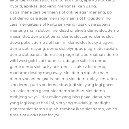
akun demo zeus slot
,
apa itu slot guild
,
apa itu slot kartu
hybrid
,
aplikasi slot yang menghasilkan uang
,
bagaimana cara bermain slot online agar menang
,
bo
slot demo
,
cara agar menang main slot higgs domino
,
cara mengatasi slot kartu sim yang rusak
,
cara supaya
menang main slot online
,
dead or alive 2 demo slot
,
demo
mesin slot
,
demo slot bima
,
demo slot ceme
,
demo slot
dewa poker
,
demo slot hari ini
,
demo slot lucky dragon
,
demo slot mayong
,
demo slot olympus pragmatic rupiah
,
demo slot panda
,
demo slot pragmatic permainan
,
demo
wild west gold slot indonesia
,
dragon soft slot demo
,
game demo slot lucky neko
,
heist stakes slot demo
,
madame destiny megaways slot demo rupiah
,
main
demo slot online gratis
,
nolimit slot demo
,
play centurion
slot demo
,
puri slot demo
,
situs judi slot yang lagi gacor
,
situs slot demo gacor
,
slot demo latihan
,
slot demo
mahjong ways 1
,
slot online yang bisa pakai dana
,
slot
yang lagi bagus hari ini
,
slot yang mudah jp
,
starlight
princess slot demo rupiah
,
tembak ikan slot demo
,
which
time slot works best for you