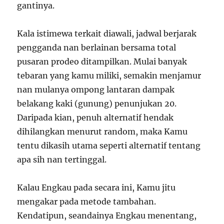
gantinya.
Kala istimewa terkait diawali, jadwal berjarak
pengganda nan berlainan bersama total
pusaran prodeo ditampilkan. Mulai banyak
tebaran yang kamu miliki, semakin menjamur
nan mulanya ompong lantaran dampak
belakang kaki (gunung) penunjukan 20.
Daripada kian, penuh alternatif hendak
dihilangkan menurut random, maka Kamu
tentu dikasih utama seperti alternatif tentang
apa sih nan tertinggal.
Kalau Engkau pada secara ini, Kamu jitu
mengakar pada metode tambahan.
Kendatipun, seandainya Engkau menentang,