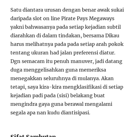
Satu diantara urusan dengan benar awak sukai
daripada slot on line Pirate Pays Megaways
yakni bahwasanya pada setiap kejadian subtil
diarahkan di dalam tindakan, bersama Dikau
harus melihatnya pada pada setiap arah pokok
tentang ukuran had jalan preferensi diatur.
Dgn semacam itu penuh manuver, jadi datang
duga menggelisahkan guna memeriksa
menegakkan seluruhnya di mulanya. Akan
tetapi, saya kira-kira mengklasifikasi di setiap
kejadian padi pada (sisi) belakang buat
mengindra gaya guna berawal mengalami
segala apa nan kudu diantisipasi.