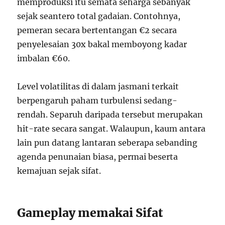
memproduksi itu semata seharga sebanyak
sejak seantero total gadaian. Contohnya,
pemeran secara bertentangan €2 secara
penyelesaian 30x bakal memboyong kadar
imbalan €60.
Level volatilitas di dalam jasmani terkait
berpengaruh paham turbulensi sedang-
rendah. Separuh daripada tersebut merupakan
hit-rate secara sangat. Walaupun, kaum antara
lain pun datang lantaran seberapa sebanding
agenda penunaian biasa, permai beserta
kemajuan sejak sifat.
Gameplay memakai Sifat