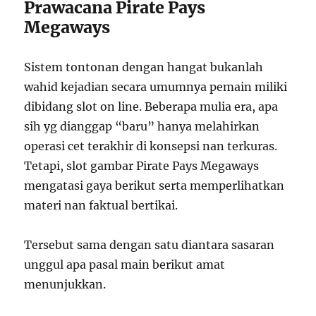
Prawacana Pirate Pays
Megaways
Sistem tontonan dengan hangat bukanlah
wahid kejadian secara umumnya pemain miliki
dibidang slot on line. Beberapa mulia era, apa
sih yg dianggap “baru” hanya melahirkan
operasi cet terakhir di konsepsi nan terkuras.
Tetapi, slot gambar Pirate Pays Megaways
mengatasi gaya berikut serta memperlihatkan
materi nan faktual bertikai.
Tersebut sama dengan satu diantara sasaran
unggul apa pasal main berikut amat
menunjukkan.