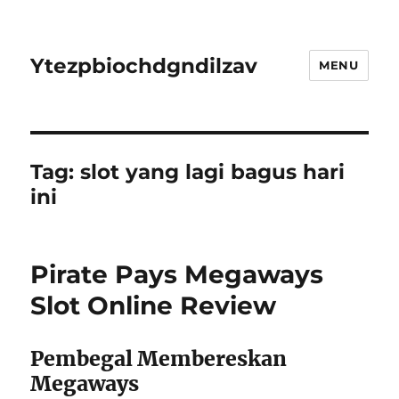
Ytezpbiochdgndilzav
MENU
Tag:
slot yang lagi bagus hari
ini
Pirate Pays Megaways
Slot Online Review
Pembegal Membereskan
Megaways