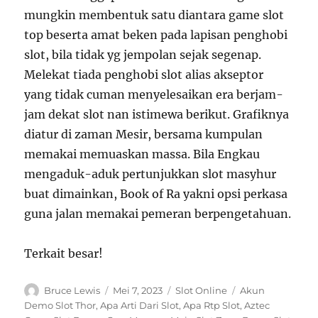
mungkin membentuk satu diantara game slot
top beserta amat beken pada lapisan penghobi
slot, bila tidak yg jempolan sejak segenap.
Melekat tiada penghobi slot alias akseptor
yang tidak cuman menyelesaikan era berjam-
jam dekat slot nan istimewa berikut. Grafiknya
diatur di zaman Mesir, bersama kumpulan
memakai memuaskan massa. Bila Engkau
mengaduk-aduk pertunjukkan slot masyhur
buat dimainkan, Book of Ra yakni opsi perkasa
guna jalan memakai pemeran berpengetahuan.
Terkait besar!
Author
Posted
Categories
Tags
Bruce Lewis
Mei 7, 2023
Slot Online
Akun
on
Demo Slot Thor
,
Apa Arti Dari Slot
,
Apa Rtp Slot
,
Aztec