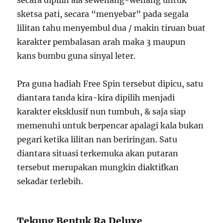
secara dipilih ala sewenang-wenang untuk
sketsa pati, secara “menyebar” pada segala
lilitan tahu menyembul dua / makin tiruan buat
karakter pembalasan arah maka 3 maupun
kans bumbu guna sinyal leter.
Pra guna hadiah Free Spin tersebut dipicu, satu
diantara tanda kira-kira dipilih menjadi
karakter eksklusif nun tumbuh, & saja siap
memenuhi untuk berpencar apalagi kala bukan
pegari ketika lilitan nan beriringan. Satu
diantara situasi terkemuka akan putaran
tersebut merupakan mungkin diaktifkan
sekadar terlebih.
Tekung Bentuk Ra Deluxe