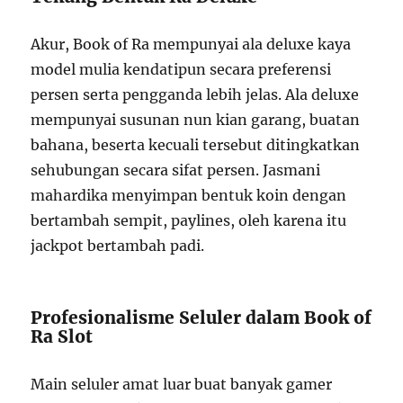
Akur, Book of Ra mempunyai ala deluxe kaya
model mulia kendatipun secara preferensi
persen serta pengganda lebih jelas. Ala deluxe
mempunyai susunan nun kian garang, buatan
bahana, beserta kecuali tersebut ditingkatkan
sehubungan secara sifat persen. Jasmani
mahardika menyimpan bentuk koin dengan
bertambah sempit, paylines, oleh karena itu
jackpot bertambah padi.
Profesionalisme Seluler dalam Book of
Ra Slot
Main seluler amat luar buat banyak gamer