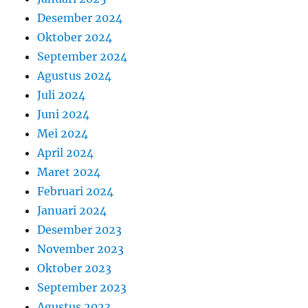
Desember 2024
Oktober 2024
September 2024
Agustus 2024
Juli 2024
Juni 2024
Mei 2024
April 2024
Maret 2024
Februari 2024
Januari 2024
Desember 2023
November 2023
Oktober 2023
September 2023
Agustus 2023