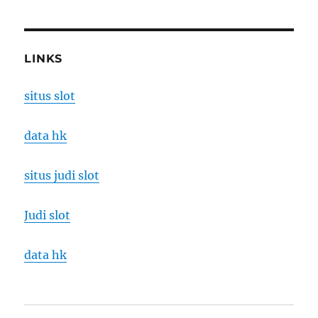
LINKS
situs slot
data hk
situs judi slot
Judi slot
data hk