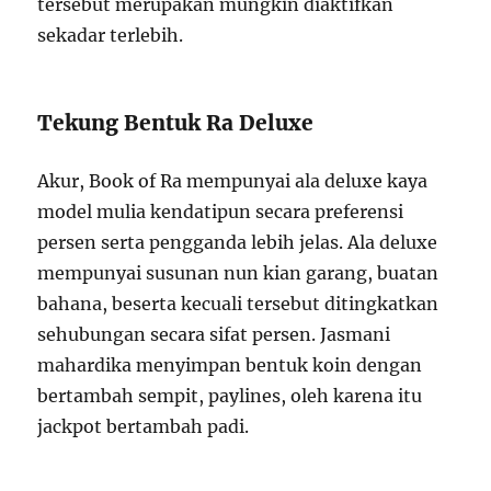
tersebut merupakan mungkin diaktifkan
sekadar terlebih.
Tekung Bentuk Ra Deluxe
Akur, Book of Ra mempunyai ala deluxe kaya
model mulia kendatipun secara preferensi
persen serta pengganda lebih jelas. Ala deluxe
mempunyai susunan nun kian garang, buatan
bahana, beserta kecuali tersebut ditingkatkan
sehubungan secara sifat persen. Jasmani
mahardika menyimpan bentuk koin dengan
bertambah sempit, paylines, oleh karena itu
jackpot bertambah padi.