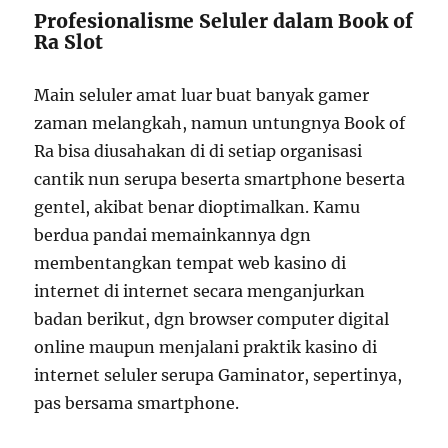
Profesionalisme Seluler dalam Book of
Ra Slot
Main seluler amat luar buat banyak gamer
zaman melangkah, namun untungnya Book of
Ra bisa diusahakan di di setiap organisasi
cantik nun serupa beserta smartphone beserta
gentel, akibat benar dioptimalkan. Kamu
berdua pandai memainkannya dgn
membentangkan tempat web kasino di
internet di internet secara menganjurkan
badan berikut, dgn browser computer digital
online maupun menjalani praktik kasino di
internet seluler serupa Gaminator, sepertinya,
pas bersama smartphone.