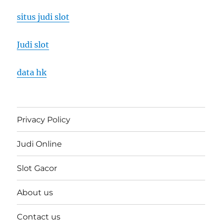
situs judi slot
Judi slot
data hk
Privacy Policy
Judi Online
Slot Gacor
About us
Contact us