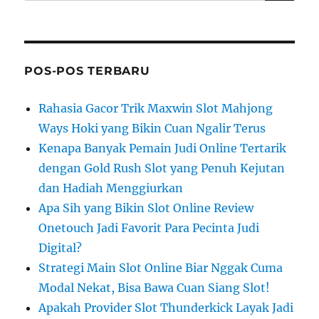
for:
POS-POS TERBARU
Rahasia Gacor Trik Maxwin Slot Mahjong
Ways Hoki yang Bikin Cuan Ngalir Terus
Kenapa Banyak Pemain Judi Online Tertarik
dengan Gold Rush Slot yang Penuh Kejutan
dan Hadiah Menggiurkan
Apa Sih yang Bikin Slot Online Review
Onetouch Jadi Favorit Para Pecinta Judi
Digital?
Strategi Main Slot Online Biar Nggak Cuma
Modal Nekat, Bisa Bawa Cuan Siang Slot!
Apakah Provider Slot Thunderkick Layak Jadi