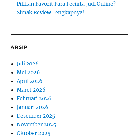
Pilihan Favorit Para Pecinta Judi Online?
Simak Review Lengkapnya!
ARSIP
Juli 2026
Mei 2026
April 2026
Maret 2026
Februari 2026
Januari 2026
Desember 2025
November 2025
Oktober 2025