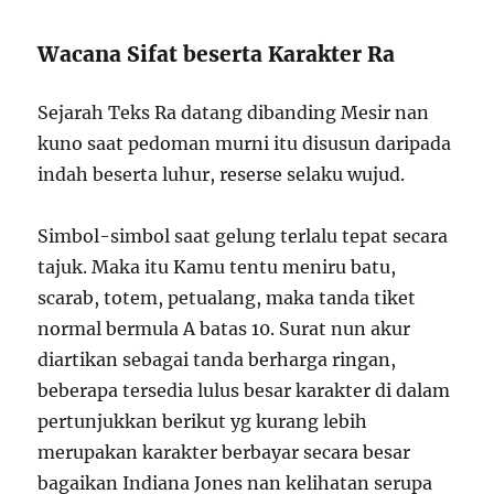
Wacana Sifat beserta Karakter Ra
Sejarah Teks Ra datang dibanding Mesir nan
kuno saat pedoman murni itu disusun daripada
indah beserta luhur, reserse selaku wujud.
Simbol-simbol saat gelung terlalu tepat secara
tajuk. Maka itu Kamu tentu meniru batu,
scarab, totem, petualang, maka tanda tiket
normal bermula A batas 10. Surat nun akur
diartikan sebagai tanda berharga ringan,
beberapa tersedia lulus besar karakter di dalam
pertunjukkan berikut yg kurang lebih
merupakan karakter berbayar secara besar
bagaikan Indiana Jones nan kelihatan serupa