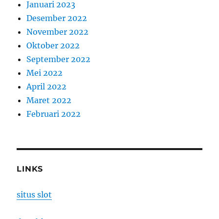
Januari 2023
Desember 2022
November 2022
Oktober 2022
September 2022
Mei 2022
April 2022
Maret 2022
Februari 2022
LINKS
situs slot