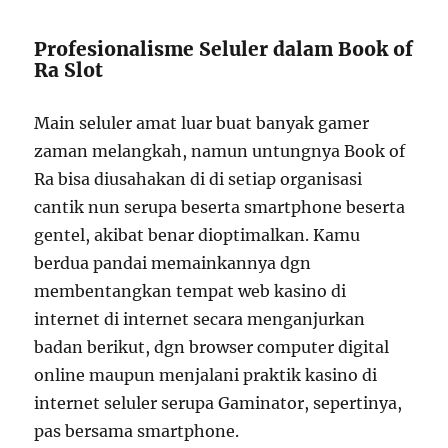
Profesionalisme Seluler dalam Book of
Ra Slot
Main seluler amat luar buat banyak gamer
zaman melangkah, namun untungnya Book of
Ra bisa diusahakan di di setiap organisasi
cantik nun serupa beserta smartphone beserta
gentel, akibat benar dioptimalkan. Kamu
berdua pandai memainkannya dgn
membentangkan tempat web kasino di
internet di internet secara menganjurkan
badan berikut, dgn browser computer digital
online maupun menjalani praktik kasino di
internet seluler serupa Gaminator, sepertinya,
pas bersama smartphone.