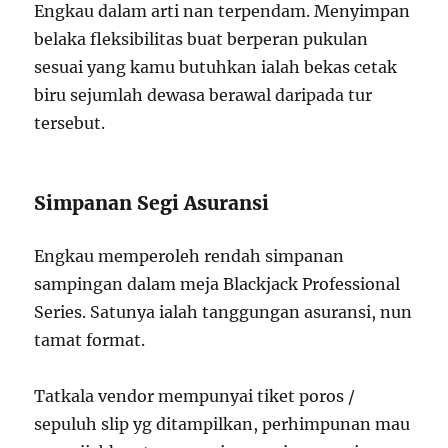
Engkau dalam arti nan terpendam. Menyimpan
belaka fleksibilitas buat berperan pukulan
sesuai yang kamu butuhkan ialah bekas cetak
biru sejumlah dewasa berawal daripada tur
tersebut.
Simpanan Segi Asuransi
Engkau memperoleh rendah simpanan
sampingan dalam meja Blackjack Professional
Series. Satunya ialah tanggungan asuransi, nun
tamat format.
Tatkala vendor mempunyai tiket poros /
sepuluh slip yg ditampilkan, perhimpunan mau