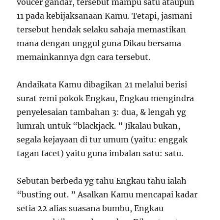
voucer gandar, tersebut mampu satu ataupun
11 pada kebijaksanaan Kamu. Tetapi, jasmani
tersebut hendak selaku sahaja memastikan
mana dengan unggul guna Dikau bersama
memainkannya dgn cara tersebut.
Andaikata Kamu dibagikan 21 melalui berisi
surat remi pokok Engkau, Engkau mengindra
penyelesaian tambahan 3: dua, & lengah yg
lumrah untuk “blackjack. ” Jikalau bukan,
segala kejayaan di tur umum (yaitu: enggak
tagan facet) yaitu guna imbalan satu: satu.
Sebutan berbeda yg tahu Engkau tahu ialah
“busting out. ” Asalkan Kamu mencapai kadar
setia 22 alias suasana bumbu, Engkau