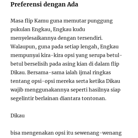
Preferensi dengan Ada
Masa flip Kamu guna memutar punggung
pukulan Engkau, Engkau kudu
menyelesaikannya dengan tersendiri.
Walaupun, guna pada setiap lengah, Engkau
mempunyai kira-kira opsi yang serupa betul-
betul berselisih pada asing kian di dalam flip
Dikau. Bersama-sama ialah ijmal ringkas
tentang opsi-opsi mereka serta ketika Dikau
wajib menggunakannya seperti hasilnya siap
segelintir berlainan diantara tontonan.
Dikau
bisa mengenakan opsi itu sewenang-wenang