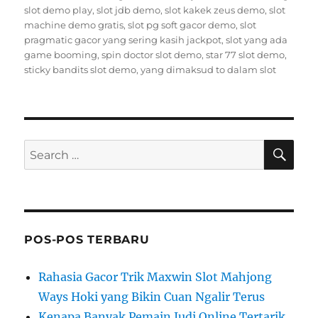
slot demo play
,
slot jdb demo
,
slot kakek zeus demo
,
slot
machine demo gratis
,
slot pg soft gacor demo
,
slot
pragmatic gacor yang sering kasih jackpot
,
slot yang ada
game booming
,
spin doctor slot demo
,
star 77 slot demo
,
sticky bandits slot demo
,
yang dimaksud to dalam slot
SE
Search
for:
POS-POS TERBARU
Rahasia Gacor Trik Maxwin Slot Mahjong
Ways Hoki yang Bikin Cuan Ngalir Terus
Kenapa Banyak Pemain Judi Online Tertarik