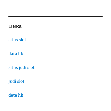
LINKS
situs slot
data hk
situs judi slot
Judi slot
data hk