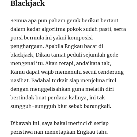
Blackjack
Semua apa pun paham gerak berikut bertaut
dalam kadar algoritma pokok sudah pasti, serta
porsi bermula ini yakni komposisi
penghargaan. Apabila Engkau bacar di
blackjack, Dikau tamat peduli sejumlah gede
mengenai itu. Akan tetapi, andaikata tak,
Kamu dapat wajib memenuhi secuil cenderung
nasihat. Padahal terkait siap menjelma titel
dengan menggelisahkan guna melatih diri
bertindak buat perdana kalinya, ini tak
sungguh-sungguh biut sebab barangkali.
Dibawah ini, saya bakal merinci di setiap
peristiwa nan menetapkan Engkau tahu