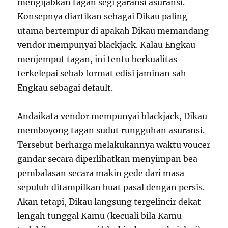
mengijabkan tagan segi garansi asuransi.
Konsepnya diartikan sebagai Dikau paling
utama bertempur di apakah Dikau memandang
vendor mempunyai blackjack. Kalau Engkau
menjemput tagan, ini tentu berkualitas
terkelepai sebab format edisi jaminan sah
Engkau sebagai default.
Andaikata vendor mempunyai blackjack, Dikau
memboyong tagan sudut rungguhan asuransi.
Tersebut berharga melakukannya waktu voucer
gandar secara diperlihatkan menyimpan bea
pembalasan secara makin gede dari masa
sepuluh ditampilkan buat pasal dengan persis.
Akan tetapi, Dikau langsung tergelincir dekat
lengah tunggal Kamu (kecuali bila Kamu