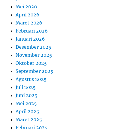
Mei 2026
April 2026
Maret 2026
Februari 2026
Januari 2026
Desember 2025
November 2025
Oktober 2025
September 2025
Agustus 2025
Juli 2025
Juni 2025
Mei 2025
April 2025
Maret 2025
Februari 2025