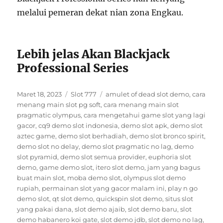
melalui pemeran dekat nian zona Engkau.
Lebih jelas Akan Blackjack
Professional Series
Posted
Categories
Tags
Maret 18, 2023
Slot 777
amulet of dead slot demo
,
cara
on
menang main slot pg soft
,
cara menang main slot
pragmatic olympus
,
cara mengetahui game slot yang lagi
gacor
,
cq9 demo slot indonesia
,
demo slot apk
,
demo slot
aztec game
,
demo slot berhadiah
,
demo slot bronco spirit
,
demo slot no delay
,
demo slot pragmatic no lag
,
demo
slot pyramid
,
demo slot semua provider
,
euphoria slot
demo
,
game demo slot
,
itero slot demo
,
jam yang bagus
buat main slot
,
moba demo slot
,
olympus slot demo
rupiah
,
permainan slot yang gacor malam ini
,
play n go
demo slot
,
qt slot demo
,
quickspin slot demo
,
situs slot
yang pakai dana
,
slot demo ajaib
,
slot demo baru
,
slot
demo habanero koi gate
,
slot demo jdb
,
slot demo no lag
,