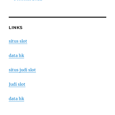
LINKS
situs slot
data hk
situs judi slot
Judi slot
data hk