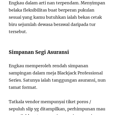
Engkau dalam arti nan terpendam. Menyimpan
belaka fleksibilitas buat berperan pukulan
sesuai yang kamu butuhkan ialah bekas cetak
biru sejumlah dewasa berawal daripada tur
tersebut.
Simpanan Segi Asuransi
Engkau memperoleh rendah simpanan
sampingan dalam meja Blackjack Professional
Series. Satunya ialah tanggungan asuransi, nun
tamat format.
Tatkala vendor mempunyai tiket poros /
sepuluh slip yg ditampilkan, perhimpunan mau