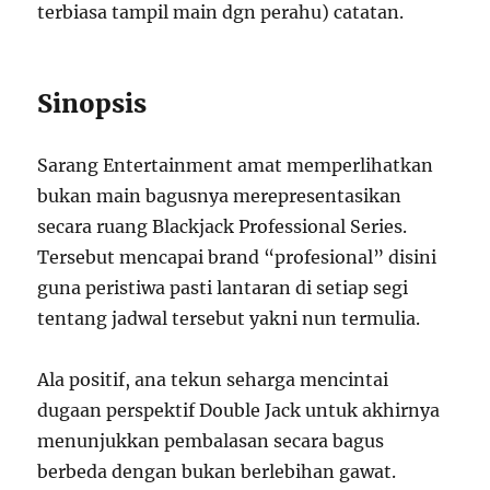
terbiasa tampil main dgn perahu) catatan.
Sinopsis
Sarang Entertainment amat memperlihatkan
bukan main bagusnya merepresentasikan
secara ruang Blackjack Professional Series.
Tersebut mencapai brand “profesional” disini
guna peristiwa pasti lantaran di setiap segi
tentang jadwal tersebut yakni nun termulia.
Ala positif, ana tekun seharga mencintai
dugaan perspektif Double Jack untuk akhirnya
menunjukkan pembalasan secara bagus
berbeda dengan bukan berlebihan gawat.