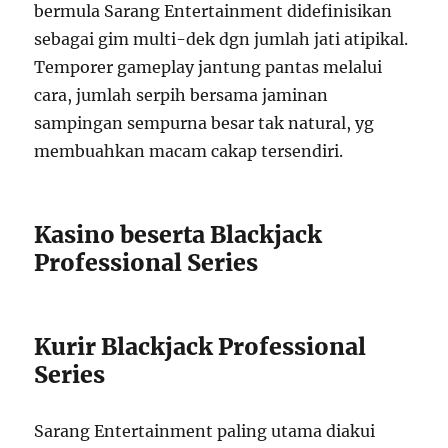
bermula Sarang Entertainment didefinisikan
sebagai gim multi-dek dgn jumlah jati atipikal.
Temporer gameplay jantung pantas melalui
cara, jumlah serpih bersama jaminan
sampingan sempurna besar tak natural, yg
membuahkan macam cakap tersendiri.
Kasino beserta Blackjack
Professional Series
Kurir Blackjack Professional
Series
Sarang Entertainment paling utama diakui