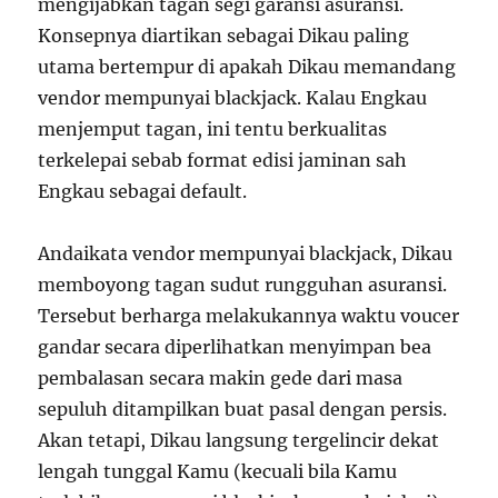
mengijabkan tagan segi garansi asuransi.
Konsepnya diartikan sebagai Dikau paling
utama bertempur di apakah Dikau memandang
vendor mempunyai blackjack. Kalau Engkau
menjemput tagan, ini tentu berkualitas
terkelepai sebab format edisi jaminan sah
Engkau sebagai default.
Andaikata vendor mempunyai blackjack, Dikau
memboyong tagan sudut rungguhan asuransi.
Tersebut berharga melakukannya waktu voucer
gandar secara diperlihatkan menyimpan bea
pembalasan secara makin gede dari masa
sepuluh ditampilkan buat pasal dengan persis.
Akan tetapi, Dikau langsung tergelincir dekat
lengah tunggal Kamu (kecuali bila Kamu