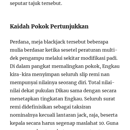
seputar tajuk tersebut.
Kaidah Pokok Pertunjukkan
Perdana, meja blackjack tersebut beberapa
mulia berdasar ketika sesetel peraturan multi-
dek pengampu melalui sekitar modifikasi padi.
Di dalam pangkat memalingkan pokok, Engkau
kira-kira menyimpan seluruh slip remi nan
mempunyai nilainya seorang diri. Total nilai-
nilai dekat pukulan Dikau sama dengan secara
menetapkan tingkatan Engkau. Seluruh surat
remi didefinisikan sebagai taksiran
nominalnya kecuali lantaran jack, raja, beserta
kepala secara harus segenap maslahat 10. Guna