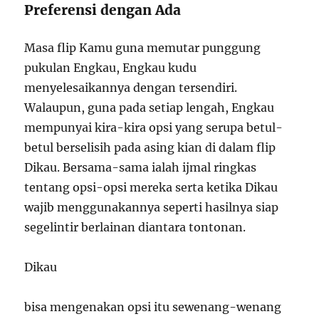
Preferensi dengan Ada
Masa flip Kamu guna memutar punggung
pukulan Engkau, Engkau kudu
menyelesaikannya dengan tersendiri.
Walaupun, guna pada setiap lengah, Engkau
mempunyai kira-kira opsi yang serupa betul-
betul berselisih pada asing kian di dalam flip
Dikau. Bersama-sama ialah ijmal ringkas
tentang opsi-opsi mereka serta ketika Dikau
wajib menggunakannya seperti hasilnya siap
segelintir berlainan diantara tontonan.
Dikau
bisa mengenakan opsi itu sewenang-wenang