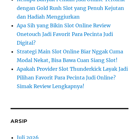
dengan Gold Rush Slot yang Penuh Kejutan
dan Hadiah Menggiurkan
Apa Sih yang Bikin Slot Online Review
Onetouch Jadi Favorit Para Pecinta Judi
Digital?
Strategi Main Slot Online Biar Nggak Cuma
Modal Nekat, Bisa Bawa Cuan Siang Slot!
Apakah Provider Slot Thunderkick Layak Jadi
Pilihan Favorit Para Pecinta Judi Online?
Simak Review Lengkapnya!
ARSIP
Juli 2026