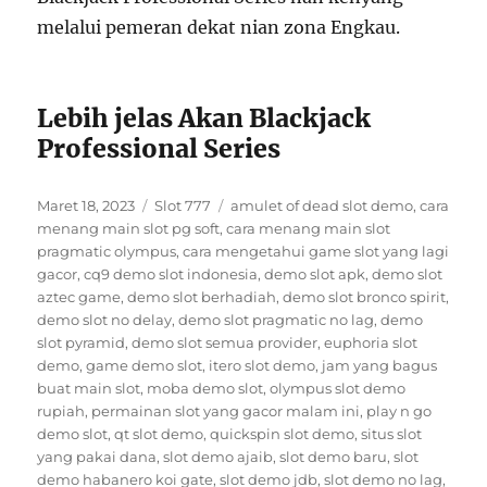
melalui pemeran dekat nian zona Engkau.
Lebih jelas Akan Blackjack
Professional Series
Posted
Categories
Tags
Maret 18, 2023
Slot 777
amulet of dead slot demo
,
cara
on
menang main slot pg soft
,
cara menang main slot
pragmatic olympus
,
cara mengetahui game slot yang lagi
gacor
,
cq9 demo slot indonesia
,
demo slot apk
,
demo slot
aztec game
,
demo slot berhadiah
,
demo slot bronco spirit
,
demo slot no delay
,
demo slot pragmatic no lag
,
demo
slot pyramid
,
demo slot semua provider
,
euphoria slot
demo
,
game demo slot
,
itero slot demo
,
jam yang bagus
buat main slot
,
moba demo slot
,
olympus slot demo
rupiah
,
permainan slot yang gacor malam ini
,
play n go
demo slot
,
qt slot demo
,
quickspin slot demo
,
situs slot
yang pakai dana
,
slot demo ajaib
,
slot demo baru
,
slot
demo habanero koi gate
,
slot demo jdb
,
slot demo no lag
,