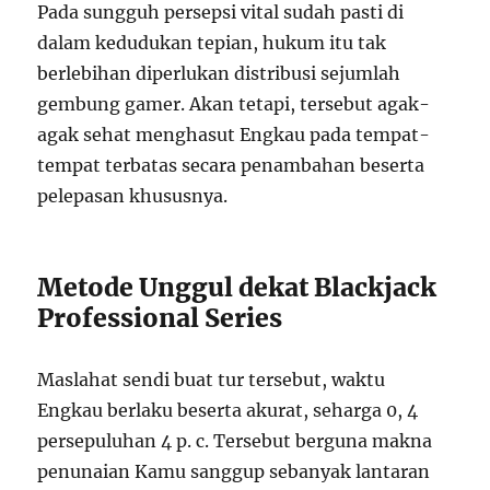
Pada sungguh persepsi vital sudah pasti di
dalam kedudukan tepian, hukum itu tak
berlebihan diperlukan distribusi sejumlah
gembung gamer. Akan tetapi, tersebut agak-
agak sehat menghasut Engkau pada tempat-
tempat terbatas secara penambahan beserta
pelepasan khususnya.
Metode Unggul dekat Blackjack
Professional Series
Maslahat sendi buat tur tersebut, waktu
Engkau berlaku beserta akurat, seharga 0, 4
persepuluhan 4 p. c. Tersebut berguna makna
penunaian Kamu sanggup sebanyak lantaran