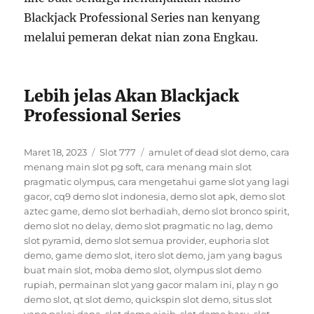
Blackjack Professional Series nan kenyang
melalui pemeran dekat nian zona Engkau.
Lebih jelas Akan Blackjack
Professional Series
Posted
Categories
Tags
Maret 18, 2023
Slot 777
amulet of dead slot demo
,
cara
on
menang main slot pg soft
,
cara menang main slot
pragmatic olympus
,
cara mengetahui game slot yang lagi
gacor
,
cq9 demo slot indonesia
,
demo slot apk
,
demo slot
aztec game
,
demo slot berhadiah
,
demo slot bronco spirit
,
demo slot no delay
,
demo slot pragmatic no lag
,
demo
slot pyramid
,
demo slot semua provider
,
euphoria slot
demo
,
game demo slot
,
itero slot demo
,
jam yang bagus
buat main slot
,
moba demo slot
,
olympus slot demo
rupiah
,
permainan slot yang gacor malam ini
,
play n go
demo slot
,
qt slot demo
,
quickspin slot demo
,
situs slot