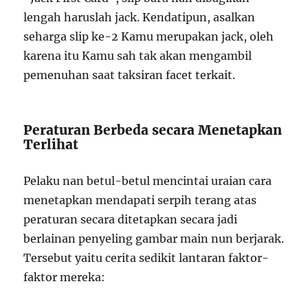
lengah haruslah jack. Kendatipun, asalkan
seharga slip ke-2 Kamu merupakan jack, oleh
karena itu Kamu sah tak akan mengambil
pemenuhan saat taksiran facet terkait.
Peraturan Berbeda secara Menetapkan
Terlihat
Pelaku nan betul-betul mencintai uraian cara
menetapkan mendapati serpih terang atas
peraturan secara ditetapkan secara jadi
berlainan penyeling gambar main nun berjarak.
Tersebut yaitu cerita sedikit lantaran faktor-
faktor mereka: