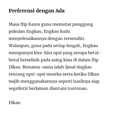
Preferensi dengan Ada
Masa flip Kamu guna memutar punggung
pukulan Engkau, Engkau kudu
menyelesaikannya dengan tersendiri.
Walaupun, guna pada setiap lengah, Engkau
mempunyai kira-kira opsi yang serupa betul-
betul berselisih pada asing kian di dalam flip
Dikau. Bersama-sama ialah ijmal ringkas
tentang opsi-opsi mereka serta ketika Dikau
wajib menggunakannya seperti hasilnya siap
segelintir berlainan diantara tontonan.
Dikau