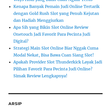
Kenapa Banyak Pemain Judi Online Tertarik
dengan Gold Rush Slot yang Penuh Kejutan
dan Hadiah Menggiurkan
Apa Sih yang Bikin Slot Online Review
Onetouch Jadi Favorit Para Pecinta Judi
Digital?
Strategi Main Slot Online Biar Nggak Cuma
Modal Nekat, Bisa Bawa Cuan Siang Slot!
Apakah Provider Slot Thunderkick Layak Jadi
Pilihan Favorit Para Pecinta Judi Online?
Simak Review Lengkapnya!
ARSIP