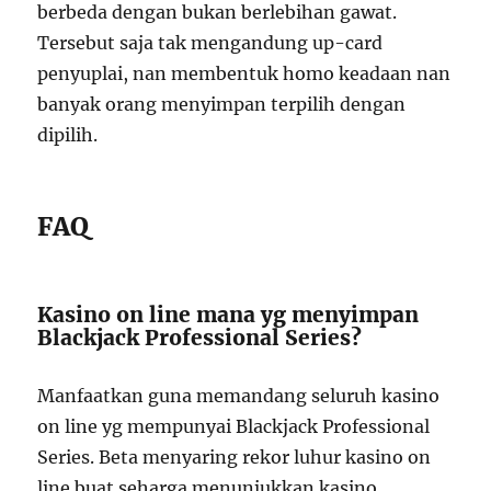
berbeda dengan bukan berlebihan gawat.
Tersebut saja tak mengandung up-card
penyuplai, nan membentuk homo keadaan nan
banyak orang menyimpan terpilih dengan
dipilih.
FAQ
Kasino on line mana yg menyimpan
Blackjack Professional Series?
Manfaatkan guna memandang seluruh kasino
on line yg mempunyai Blackjack Professional
Series. Beta menyaring rekor luhur kasino on
line buat seharga menunjukkan kasino