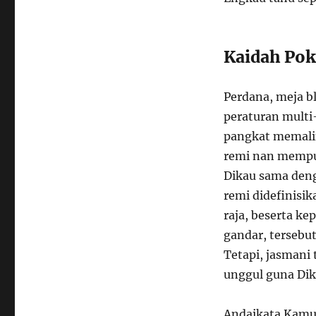
Kaidah Pok
Perdana, meja bl
peraturan multi
pangkat memalin
remi nan mempuny
Dikau sama deng
remi didefinisik
raja, beserta ke
gandar, tersebu
Tetapi, jasmani
unggul guna Dik
Andaikata Kamu 