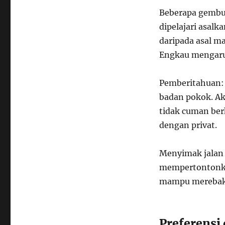
Beberapa gembu
dipelajari asal
daripada asal m
Engkau mengarun
Pemberitahuan:
badan pokok. A
tidak cuman ber
dengan privat.
Menyimak jalan
mempertontonkan
mampu merebak 
Preferensi