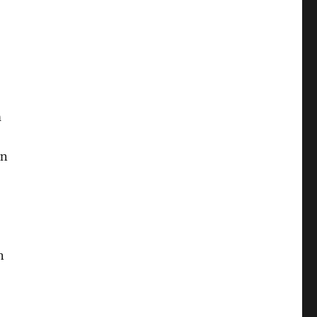
m
an
n