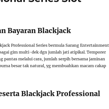
n Bayaran Blackjack
kjack Professional Series bermula Sarang Entertainment
bagai gim multi-dek dgn jumlah jati atipikal. Temporer
g pantas melalui cara, jumlah serpih bersama jaminan
urna besar tak natural, yg membuahkan macam cakap
eserta Blackjack Professional