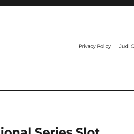
Privacy Policy
Judi 
ional Series Slot