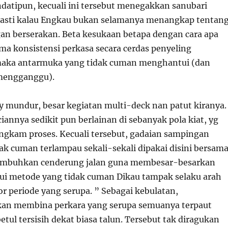
ndatipun, kecuali ini tersebut menegakkan sanubari
pasti kalau Engkau bukan selamanya menangkap tentan
n berserakan. Beta kesukaan betapa dengan cara apa
ma konsistensi perkasa secara cerdas penyeling
 maka antarmuka yang tidak cuman menghantui (dan
 mengganggu).
y mundur, besar kegiatan multi-deck nan patut kiranya.
iannya sedikit pun berlainan di sebanyak pola kiat, yg
kam proses. Kecuali tersebut, gadaian sampingan
dak cuman terlampau sekali-sekali dipakai disini bersam
ngimbuhkan cenderung jalan guna membesar-besarkan
ui metode yang tidak cuman Dikau tampak selaku arah
r periode yang serupa. ” Sebagai kebulatan,
kan membina perkara yang serupa semuanya terpaut
tul tersisih dekat biasa talun. Tersebut tak diragukan