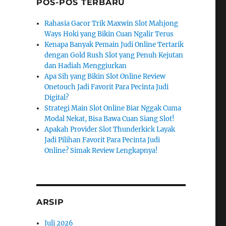
POS-POS TERBARU
Rahasia Gacor Trik Maxwin Slot Mahjong
Ways Hoki yang Bikin Cuan Ngalir Terus
Kenapa Banyak Pemain Judi Online Tertarik
dengan Gold Rush Slot yang Penuh Kejutan
dan Hadiah Menggiurkan
Apa Sih yang Bikin Slot Online Review
Onetouch Jadi Favorit Para Pecinta Judi
Digital?
Strategi Main Slot Online Biar Nggak Cuma
Modal Nekat, Bisa Bawa Cuan Siang Slot!
Apakah Provider Slot Thunderkick Layak
Jadi Pilihan Favorit Para Pecinta Judi
Online? Simak Review Lengkapnya!
ARSIP
Juli 2026