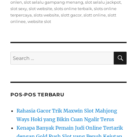
onlen
,
slot selalu gampang menang
,
slot selalu jackpot
,
slot sexy
,
slot website
,
slots online terbaik
,
slots online
terpercaya
,
slots website
,
slott gacor
,
slott online
,
slott
onlinee
,
website slot
SE
Search
for:
POS-POS TERBARU
Rahasia Gacor Trik Maxwin Slot Mahjong
Ways Hoki yang Bikin Cuan Ngalir Terus
Kenapa Banyak Pemain Judi Online Tertarik
dengan Gold Rush Slot yang Penuh Kejutan