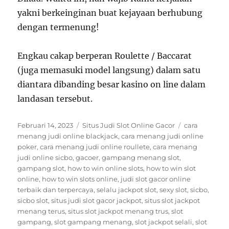
yakni berkeinginan buat kejayaan berhubung
dengan termenung!
Engkau cakap berperan Roulette / Baccarat
(juga memasuki model langsung) dalam satu
diantara dibanding besar kasino on line dalam
landasan tersebut.
Posted
Categories
Tags
Februari 14, 2023
Situs Judi Slot Online Gacor
cara
on
menang judi online blackjack
,
cara menang judi online
poker
,
cara menang judi online roullete
,
cara menang
judi online sicbo
,
gacoer
,
gampang menang slot
,
gampang slot
,
how to win online slots
,
how to win slot
online
,
how to win slots online
,
judi slot gacor online
terbaik dan terpercaya
,
selalu jackpot slot
,
sexy slot
,
sicbo
,
sicbo slot
,
situs judi slot gacor jackpot
,
situs slot jackpot
menang terus
,
situs slot jackpot menang trus
,
slot
gampang
,
slot gampang menang
,
slot jackpot selali
,
slot