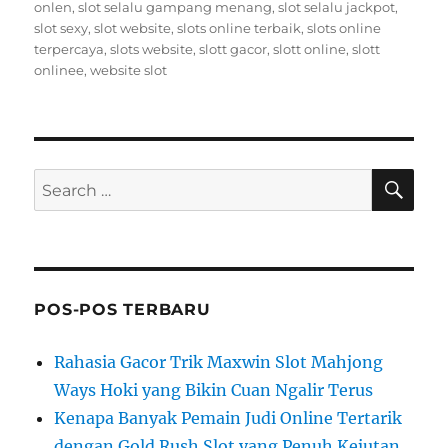
onlen
,
slot selalu gampang menang
,
slot selalu jackpot
,
slot sexy
,
slot website
,
slots online terbaik
,
slots online
terpercaya
,
slots website
,
slott gacor
,
slott online
,
slott
onlinee
,
website slot
SE
Search
for:
POS-POS TERBARU
Rahasia Gacor Trik Maxwin Slot Mahjong
Ways Hoki yang Bikin Cuan Ngalir Terus
Kenapa Banyak Pemain Judi Online Tertarik
dengan Gold Rush Slot yang Penuh Kejutan