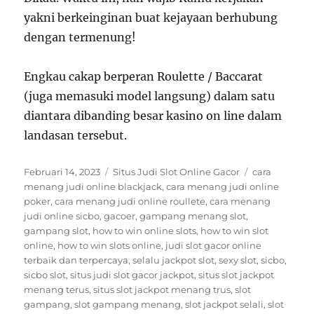
yakni berkeinginan buat kejayaan berhubung
dengan termenung!
Engkau cakap berperan Roulette / Baccarat
(juga memasuki model langsung) dalam satu
diantara dibanding besar kasino on line dalam
landasan tersebut.
Posted
Categories
Tags
Februari 14, 2023
Situs Judi Slot Online Gacor
cara
on
menang judi online blackjack
,
cara menang judi online
poker
,
cara menang judi online roullete
,
cara menang
judi online sicbo
,
gacoer
,
gampang menang slot
,
gampang slot
,
how to win online slots
,
how to win slot
online
,
how to win slots online
,
judi slot gacor online
terbaik dan terpercaya
,
selalu jackpot slot
,
sexy slot
,
sicbo
,
sicbo slot
,
situs judi slot gacor jackpot
,
situs slot jackpot
menang terus
,
situs slot jackpot menang trus
,
slot
gampang
,
slot gampang menang
,
slot jackpot selali
,
slot