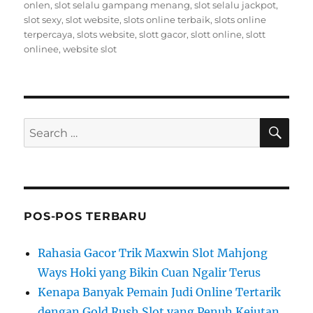
onlen
,
slot selalu gampang menang
,
slot selalu jackpot
,
slot sexy
,
slot website
,
slots online terbaik
,
slots online
terpercaya
,
slots website
,
slott gacor
,
slott online
,
slott
onlinee
,
website slot
SE
Search
for:
POS-POS TERBARU
Rahasia Gacor Trik Maxwin Slot Mahjong
Ways Hoki yang Bikin Cuan Ngalir Terus
Kenapa Banyak Pemain Judi Online Tertarik
dengan Gold Rush Slot yang Penuh Kejutan