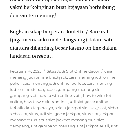
yakni berkeinginan buat kejayaan berhubung
dengan termenung!
Engkau cakap berperan Roulette / Baccarat
(juga memasuki model langsung) dalam satu
diantara dibanding besar kasino on line dalam
landasan tersebut.
Posted
Categories
Tags
Februari 14, 2023
Situs Judi Slot Online Gacor
cara
on
menang judi online blackjack
,
cara menang judi online
poker
,
cara menang judi online roullete
,
cara menang
judi online sicbo
,
gacoer
,
gampang menang slot
,
gampang slot
,
how to win online slots
,
how to win slot
online
,
how to win slots online
,
judi slot gacor online
terbaik dan terpercaya
,
selalu jackpot slot
,
sexy slot
,
sicbo
,
sicbo slot
,
situs judi slot gacor jackpot
,
situs slot jackpot
menang terus
,
situs slot jackpot menang trus
,
slot
gampang
,
slot gampang menang
,
slot jackpot selali
,
slot