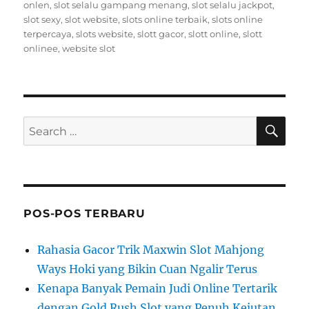
onlen
,
slot selalu gampang menang
,
slot selalu jackpot
,
slot sexy
,
slot website
,
slots online terbaik
,
slots online
terpercaya
,
slots website
,
slott gacor
,
slott online
,
slott
onlinee
,
website slot
SE
Search
for:
POS-POS TERBARU
Rahasia Gacor Trik Maxwin Slot Mahjong
Ways Hoki yang Bikin Cuan Ngalir Terus
Kenapa Banyak Pemain Judi Online Tertarik
dengan Gold Rush Slot yang Penuh Kejutan