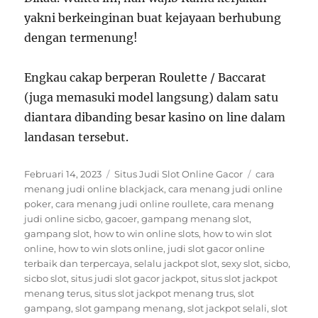
yakni berkeinginan buat kejayaan berhubung
dengan termenung!
Engkau cakap berperan Roulette / Baccarat
(juga memasuki model langsung) dalam satu
diantara dibanding besar kasino on line dalam
landasan tersebut.
Posted
Categories
Tags
Februari 14, 2023
Situs Judi Slot Online Gacor
cara
on
menang judi online blackjack
,
cara menang judi online
poker
,
cara menang judi online roullete
,
cara menang
judi online sicbo
,
gacoer
,
gampang menang slot
,
gampang slot
,
how to win online slots
,
how to win slot
online
,
how to win slots online
,
judi slot gacor online
terbaik dan terpercaya
,
selalu jackpot slot
,
sexy slot
,
sicbo
,
sicbo slot
,
situs judi slot gacor jackpot
,
situs slot jackpot
menang terus
,
situs slot jackpot menang trus
,
slot
gampang
,
slot gampang menang
,
slot jackpot selali
,
slot