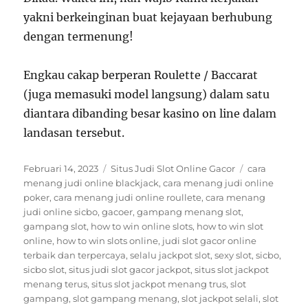
yakni berkeinginan buat kejayaan berhubung
dengan termenung!
Engkau cakap berperan Roulette / Baccarat
(juga memasuki model langsung) dalam satu
diantara dibanding besar kasino on line dalam
landasan tersebut.
Posted
Categories
Tags
Februari 14, 2023
Situs Judi Slot Online Gacor
cara
on
menang judi online blackjack
,
cara menang judi online
poker
,
cara menang judi online roullete
,
cara menang
judi online sicbo
,
gacoer
,
gampang menang slot
,
gampang slot
,
how to win online slots
,
how to win slot
online
,
how to win slots online
,
judi slot gacor online
terbaik dan terpercaya
,
selalu jackpot slot
,
sexy slot
,
sicbo
,
sicbo slot
,
situs judi slot gacor jackpot
,
situs slot jackpot
menang terus
,
situs slot jackpot menang trus
,
slot
gampang
,
slot gampang menang
,
slot jackpot selali
,
slot