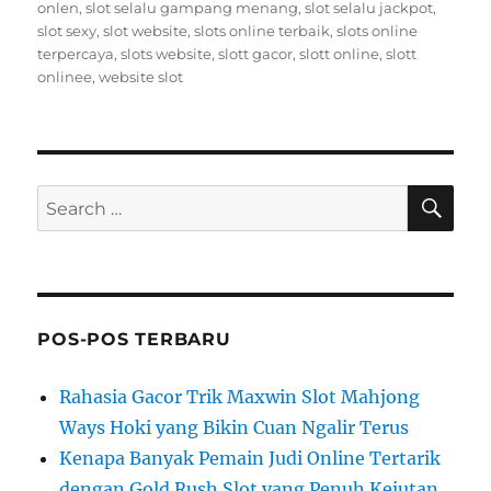
onlen
,
slot selalu gampang menang
,
slot selalu jackpot
,
slot sexy
,
slot website
,
slots online terbaik
,
slots online
terpercaya
,
slots website
,
slott gacor
,
slott online
,
slott
onlinee
,
website slot
SE
Search
for:
POS-POS TERBARU
Rahasia Gacor Trik Maxwin Slot Mahjong
Ways Hoki yang Bikin Cuan Ngalir Terus
Kenapa Banyak Pemain Judi Online Tertarik
dengan Gold Rush Slot yang Penuh Kejutan