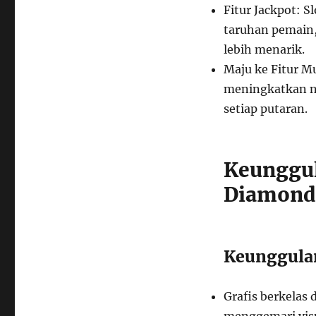
Fitur Jackpot: S
taruhan pemain,
lebih menarik.
Maju ke Fitur Mu
meningkatkan ni
setiap putaran.
Keunggul
Diamond
Keunggula
Grafis berkelas