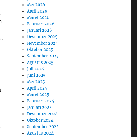
Mei 2026
April 2026
n
Maret 2026
n
Februari 2026
Januari 2026
Desember 2025
as
November 2025
Oktober 2025
September 2025
Agustus 2025
Juli 2025
Juni 2025
Mei 2025
April 2025
i
Maret 2025
Februari 2025
Januari 2025
Desember 2024
Oktober 2024
t
September 2024
Agustus 2024