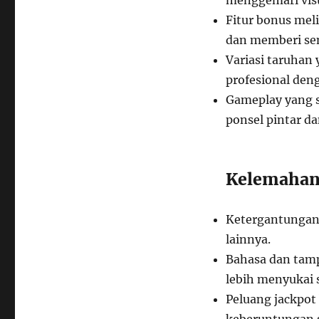
menggemari visu
Fitur bonus me
dan memberi sen
Variasi taruhan
profesional den
Gameplay yang s
ponsel pintar da
Kelemaha
Ketergantungan 
lainnya.
Bahasa dan tampi
lebih menyukai 
Peluang jackpot