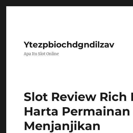
Ytezpbiochdgndilzav
Apa Itu Slot Online
Slot Review Rich
Harta Permainan 
Menjanjikan