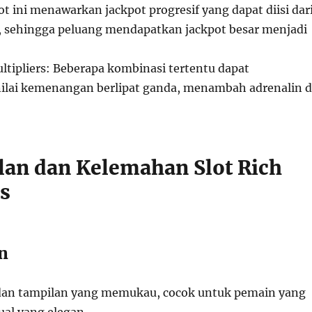
lot ini menawarkan jackpot progresif yang dapat diisi dar
 sehingga peluang mendapatkan jackpot besar menjadi
ltipliers: Beberapa kombinasi tertentu dapat
lai kemenangan berlipat ganda, menambah adrenalin d
an dan Kelemahan Slot Rich
s
n
 dan tampilan yang memukau, cocok untuk pemain yang