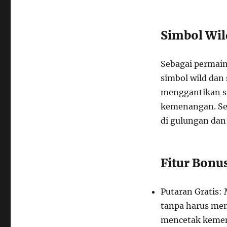
Simbol Wil
Sebagai permain
simbol wild dan 
menggantikan s
kemenangan. Sem
di gulungan dan
Fitur Bonu
Putaran Gratis
tanpa harus mem
mencetak kemen