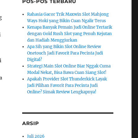
POS-POS TERBARU
Rahasia Gacor Trik Maxwin Slot Mahjong
g
Ways Hoki yang Bikin Cuan Ngalir Terus
Kenapa Banyak Pemain Judi Online Tertarik
dengan Gold Rush Slot yang Penuh Kejutan
i
dan Hadiah Menggiurkan
Apa Sih yang Bikin Slot Online Review
Onetouch Jadi Favorit Para Pecinta Judi
Digital?
i
Strategi Main Slot Online Biar Nggak Cuma
Modal Nekat, Bisa Bawa Cuan Siang Slot!
a
Apakah Provider Slot Thunderkick Layak
Jadi Pilihan Favorit Para Pecinta Judi
Online? Simak Review Lengkapnya!
ARSIP
Juli 2026